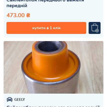
передній
473.00 ₴
купити в 1 клік
GEELY