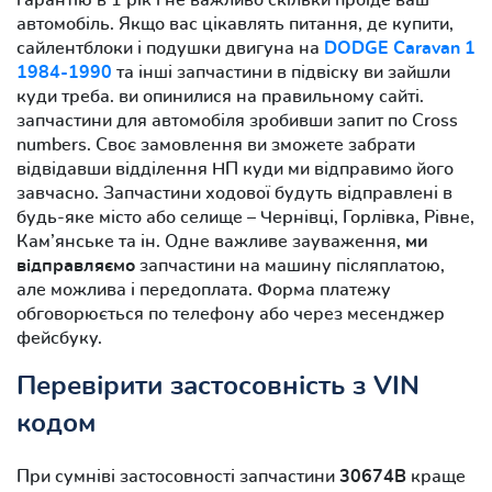
автомобіль. Якщо вас цікавлять питання, де купити,
сайлентблоки і подушки двигуна на
DODGE Caravan 1
1984-1990
та інші запчастини в підвіску ви зайшли
куди треба. ви опинилися на правильному сайті.
запчастини для автомобіля зробивши запит по Cross
numbers. Своє замовлення ви зможете забрати
відвідавши відділення НП куди ми відправимо його
завчасно. Запчастини ходової будуть відправлені в
будь-яке місто або селище – Чернівці, Горлівка, Рівне,
Кам’янське та ін. Одне важливе зауваження,
ми
відправляємо
запчастини на машину післяплатою,
але можлива і передоплата. Форма платежу
обговорюється по телефону або через месенджер
фейсбуку.
Перевірити застосовність з VIN
кодом
При сумніві застосовності запчастини
30674B
краще