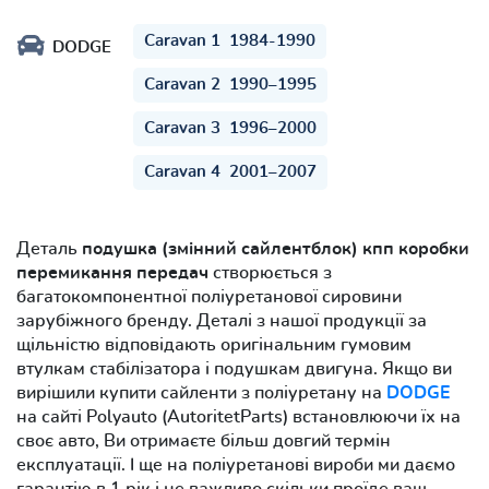
Caravan 1 1984-1990
DODGE
Caravan 2 1990–1995
Caravan 3 1996–2000
Caravan 4 2001–2007
Деталь
подушка (змінний сайлентблок) кпп коробки
перемикання передач
створюється з
багатокомпонентної поліуретанової сировини
зарубіжного бренду. Деталі з нашої продукції за
щільністю відповідають оригінальним гумовим
втулкам стабілізатора і подушкам двигуна. Якщо ви
вирішили купити сайленти з поліуретану на
DODGE
на сайті Polyauto (AutoritetParts) встановлюючи їх на
своє авто, Ви отримаєте більш довгий термін
експлуатації. І ще на поліуретанові вироби ми даємо
гарантію в 1 рік і не важливо скільки проїде ваш