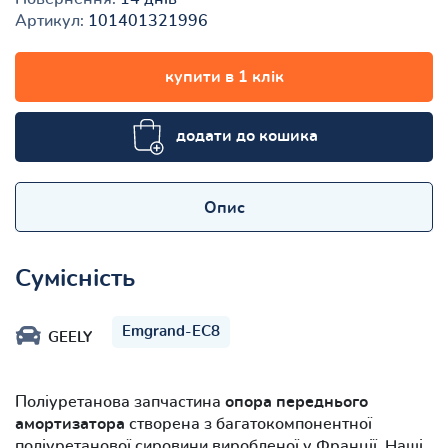
Артикул:
101401321996
купити в 1 клік
додати до кошика
Опис
Сумісність
Emgrand-EC8
GEELY
Поліуретанова запчастина
опора переднього
амортизатора
створена з багатокомпонентної
поліуретанової сировини виробленої у Франції. Наші