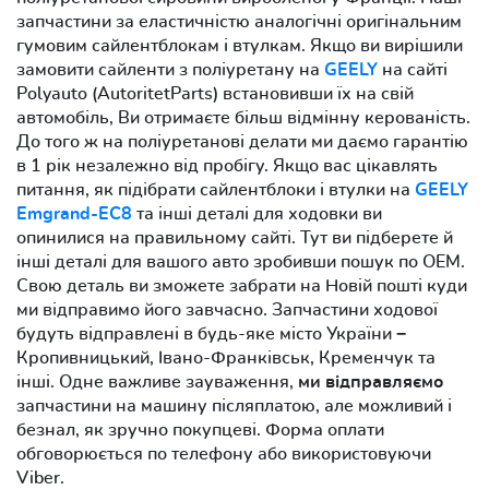
запчастини за еластичністю аналогічні оригінальним
гумовим сайлентблокам і втулкам. Якщо ви вирішили
замовити сайленти з поліуретану на
GEELY
на сайті
Polyauto (AutoritetParts) встановивши їх на свій
автомобіль, Ви отримаєте більш відмінну керованість.
До того ж на поліуретанові делати ми даємо гарантію
в 1 рік незалежно від пробігу. Якщо вас цікавлять
питання, як підібрати сайлентблоки і втулки на
GEELY
Emgrand-EC8
та інші деталі для ходовки ви
опинилися на правильному сайті. Тут ви підберете й
інші деталі для вашого авто зробивши пошук по OEM.
Свою деталь ви зможете забрати на Новій пошті куди
ми відправимо його завчасно. Запчастини ходової
будуть відправлені в будь-яке місто України −
Кропивницький, Івано-Франківськ, Кременчук та
інші. Одне важливе зауваження,
ми відправляємо
запчастини на машину післяплатою, але можливий і
безнал, як зручно покупцеві. Форма оплати
обговорюється по телефону або використовуючи
Viber.