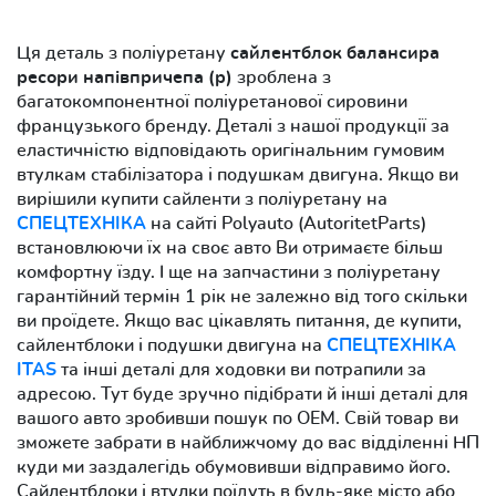
Ця деталь з поліуретану
сайлентблок балансира
ресори напівпричепа (р)
зроблена з
багатокомпонентної поліуретанової сировини
французького бренду. Деталі з нашої продукції за
еластичністю відповідають оригінальним гумовим
втулкам стабілізатора і подушкам двигуна. Якщо ви
вирішили купити сайленти з поліуретану на
СПЕЦТЕХНІКА
на сайті Polyauto (AutoritetParts)
встановлюючи їх на своє авто Ви отримаєте більш
комфортну їзду. І ще на запчастини з поліуретану
гарантійний термін 1 рік не залежно від того скільки
ви проїдете. Якщо вас цікавлять питання, де купити,
сайлентблоки і подушки двигуна на
СПЕЦТЕХНІКА
ITAS
та інші деталі для ходовки ви потрапили за
адресою. Тут буде зручно підібрати й інші деталі для
вашого авто зробивши пошук по OEM. Свій товар ви
зможете забрати в найближчому до вас відділенні НП
куди ми заздалегідь обумовивши відправимо його.
Сайлентблоки і втулки поїдуть в будь-яке місто або