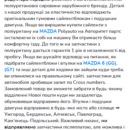
поліуретанової сировини зарубіжного бренду. Деталі
з нашої продукції за еластичністю відповідають
оригінальним гумовим сайлентблокам і подушкам
двигуна. Якщо ви вирішили купити сайленти з
поліуретану на
MAZDA
Polyauto на Авторитет партс
інсталюючи їх собі на машину Ви отримаєте більш
комфортну їзду. До того ж на запчастини з
поліуретану дається гарантія 1 рік в незалежності від
пробігу. Якщо ви шукайте відповіді на питання, як
підібрати сайлентблоки і втулки на
MAZDA 6 (GG),
(GY)
та інші деталі для ходівки ви зайшли куди треба.
ви опинилися на правильному сайті. запчастини для
автомобіля зробивши запит по Cross numbers.
Замовлений товар ви зможете забрати в будь-якому
відділенні Нової пошти куди ми заздалегідь
обумовивши відправимо його. Втулки і подушки
двигуна відправимо в будь-яке місто або селище ⇒
Ужгород, Бердянськ, Алчевськ, Павлоград,
Кам’янець-Подільський. Важливий нюанс,
ми
відправляємо
запчастини післяплатою, але можлива і