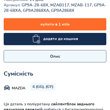
Артикул:
GP9A-28-68X, MZAB117, MZAB-117, GP9A-
28-68XA, GP9A2868XA, GP9A2868X
купити в 1 клік
додати до кошика
Опис
Сумісність
6 (GG), (GY)
MAZDA
Ця деталь з поліуретану
сайлентблок заднього
редуктора передній
робиться з багатокомпонентної