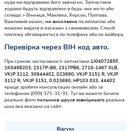
куди ми відправимо його завчасно. Запчастини
ходової будуть відправлені в будь-яке місто або
селище > Вінниця, Макіївка, Херсон, Полтава.
Важливий нюанс,
ми висилаємо
післяплатою або
можемо видати в магазині з самовивозом. Спосіб
платежу обговорюється по телефону або по вайберу.
Перевірка через ВІН код авто.
При сумніві застосовності запчастини
1J0407285F,
1K0498203, 2317P-B6, 2317PB6, 2710-1467 XLB,
VKJP 3112, 30944402, 023690, VKJP 3151 R, VKJP
3112 R, VKJP 3151, 0.023690, HP103 033, 44402
краще зробити консультацію онлайн або за
телефоном (099) 371-31-91. Тут ви можете бачити
реальне фото
пильника шруса зовнішнього
реальна
ціна яка вказана на сайті
Відгуки