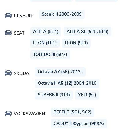
Scenic II 2003-2009
RENAULT
ALTEA (5P1)
ALTEA XL (5P5, 5P8)
SEAT
LEON (1P1)
LEON (5F1)
TOLEDO III (5P2)
Octavia A7 (5E) 2013-
SKODA
Octavia II A5 (1Z) 2004-2010
SUPERB II (3T4)
YETI (5L)
BEETLE (5C1, 5C2)
VOLKSWAGEN
CADDY II Фургон (9K9A)