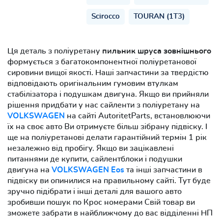
Scirocco
TOURAN (1T3)
Ця деталь з поліуретану
пильник шруса зовнішнього
формується з багатокомпонентної поліуретанової
сировини вищої якості. Наші запчастини за твердістю
відповідають оригінальним гумовим втулкам
стабілізатора і подушкам двигуна. Якщо ви прийняли
рішення придбати у нас сайленти з поліуретану на
VOLKSWAGEN
на сайті AutoritetParts, встановлюючи
їх на своє авто Ви отримуєте більш зібрану підвіску. І
ще на поліуретанові делати гарантійний термін 1 рік
незалежно від пробігу. Якщо ви зацікавлені
питаннями де купити, сайлентблоки і подушки
двигуна на
VOLKSWAGEN Eos
та інші запчастини в
підвіску ви опинилися на правильному сайті. Тут буде
зручно підібрати і інші деталі для вашого авто
зробивши пошук по Крос номерами Свій товар ви
зможете забрати в найближчому до вас відділенні НП