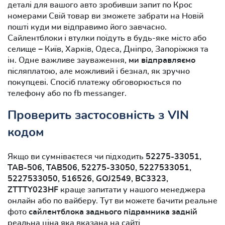
деталі для вашого авто зробивши запит по Крос
номерами Свій товар ви зможете забрати на Новій
пошті куди ми відправимо його завчасно.
Сайлентблоки і втулки поїдуть в будь-яке місто або
селище − Київ, Харків, Одеса, Дніпро, Запоріжжя та
ін. Одне важливе зауваження,
ми відправляємо
післяплатою, але можливий і безнал, як зручно
покупцеві. Спосіб платежу обговорюється по
телефону або по fb messanger.
Проверить застосовність з VIN
кодом
Якщо ви сумніваєтеся чи підходить
52275-33051,
TAB-506, TAB506, 52275-33050, 5227533051,
5227533050, 516526, GOJ2549, BC3323,
ZTTTY023HF
краще запитати у нашого менеджера
онлайн або по вайберу. Тут ви можете бачити реальне
фото
сайлентблока заднього підрамника задній
реальна ціна яка вказана на сайті