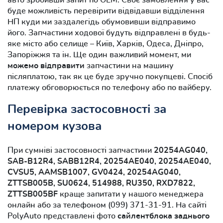
буде можливість перевірити відвідавши відділення
НП куди ми заздалегідь обумовивши відправимо
його. Запчастини ходової будуть відправлені в будь-
яке місто або селище – Київ, Харків, Одеса, Дніпро,
Запоріжжя та ін. Ще один важливий момент, ми
можемо відправити
запчастини на машину
післяплатою, так як це буде зручно покупцеві. Спосіб
платежу обговорюється по телефону або по вайберу.
Перевірка застосовності за
номером кузова
При сумніві застосовності запчастини
20254AG040,
SAB-B12R4, SABB12R4, 20254AE040, 20254AE040,
CVSU5, AAMSB1007, GV0424, 20254AG040,
ZTTSB005B, SU0624, 514988, RU350, RXD7822,
ZTTSB005BF
краще запитати у нашого менеджера
онлайн або за телефоном (099) 371-31-91. На сайті
PolyAuto представлені фото
сайлентблока заднього