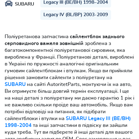
Legacy III (BE/BH) 1998–2004
SUBARU
Legacy IV (BL/BP) 2003-2009
Поліуретанова запчастина
сайлентблок заднього
серповидного важеля зовнішній
зроблена з
багатокомпонентної поліуретанової сировини, яка
вироблена у Франції. Поліуретанові деталі, вироблені
в Україні по пружності аналогічні оригінальним
гумовим сайлентблокам і втулкам. Якщо ви прийняли
рішення замовити сайленти з поліуретану на
SUBARU
на сайті AutoritetParts, монтуючи їх на авто,
Ви отримуєте більш довгий термін експлуатації. І ще
на наші деталі з поліуретану ми даємо гарантію 1 рік і
не важливо скільки проїде ваш автомобіль. Якщо вам
потрібні відповіді на питання, як підібрати
сайлентблоки і втулки на
SUBARU Legacy III (BE/BH)
1998-2004
та інші запчастини в підвіску ви зайшли
куди треба. Тут ви підберете й інші деталі для вашого
авто зробивши запит по OEM. Своє замовлення у вас