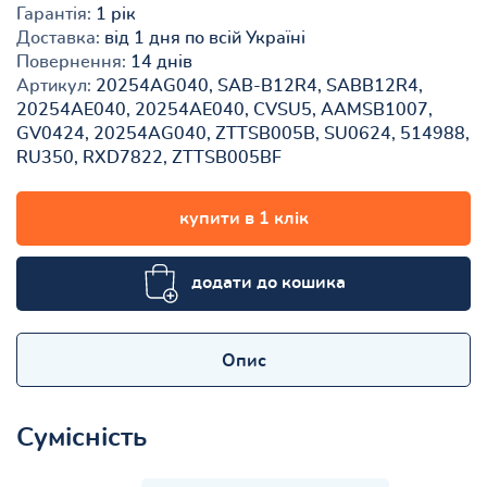
Гарантія:
1 рік
Доставка:
від 1 дня по всій Україні
Повернення:
14 днів
Артикул:
20254AG040, SAB-B12R4, SABB12R4,
20254AE040, 20254AE040, CVSU5, AAMSB1007,
GV0424, 20254AG040, ZTTSB005B, SU0624, 514988,
RU350, RXD7822, ZTTSB005BF
купити в 1 клік
додати до кошика
Опис
Сумісність