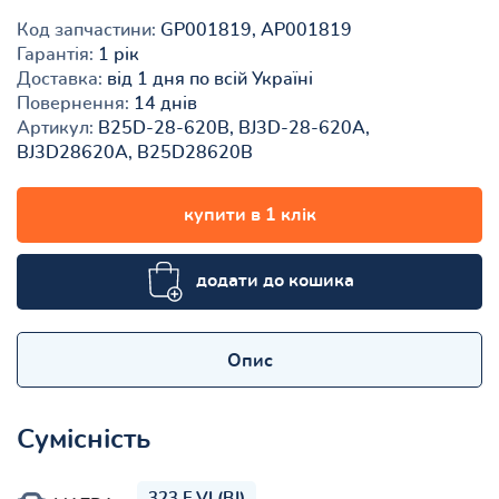
Код запчастини:
GP001819, AP001819
Гарантія:
1 рік
Доставка:
від 1 дня по всій Україні
Повернення:
14 днів
Артикул:
B25D-28-620B, BJ3D-28-620A,
BJ3D28620A, B25D28620B
купити в 1 клік
додати до кошика
Опис
Сумісність
323 F VI (BJ)