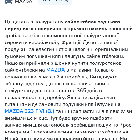
MAZDA
Ця деталь з поліуретану
сайлентблок заднього
переднього поперечного прямого важеля зовнішній
зроблена з багатокомпонентної поліуретанової
сировини виробленої у Франції. Деталі з нашої
продукції за еластичністю аналогічні оригінальним
гумовим подушкам кпп і двигуна, сайлентблокам.
Якщо ви прийняли рішення купити поліуретанові
сайлентблоки на
MAZDA
в магазині Поліавто
встановивши їх на свій автомобіль, Ви відчуєте
зібрану підвіску. До того ж на запчастини з
поліуретану дається гарантія 365 днів в
незалежності від пробігу. Якщо ви зацікавлені
питаннями де замовити подушки кпп і втулки на
MAZDA 323 F VI (BJ)
та інші запчастини в підвіску ви
знайшли це місце. Тут буде зручно підібрати
запчастини для автомобіля зробивши пошук по Крос
номерами Своє замовлення ви зможете забрати на
Новій пошті куди ми відправимо його завчасно. Ми