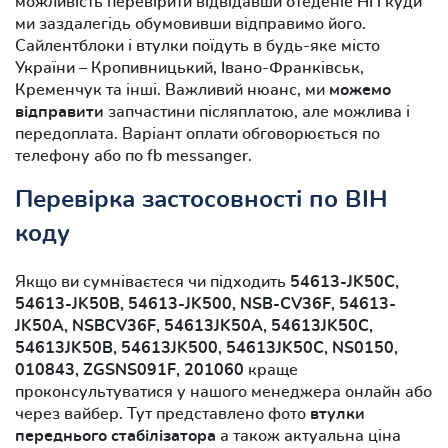
можливість перевірити відвідавши отеденіе НП куди
ми заздалегідь обумовивши відправимо його.
Сайлентблоки і втулки поїдуть в будь-яке місто
України – Кропивницький, Івано-Франківськ,
Кременчук та інші. Важливий нюанс, ми
можемо
відправити
запчастини післяплатою, але можлива і
передоплата. Варіант оплати обговорюється по
телефону або по fb messanger.
Перевірка застосовності по ВІН
коду
Якщо ви сумніваєтеся чи підходить
54613-JK50C,
54613-JK50B, 54613-JK500, NSB-CV36F, 54613-
JK50A, NSBCV36F, 54613JK50A, 54613JK50C,
54613JK50B, 54613JK500, 54613JK50C, NS0150,
010843, ZGSNS091F, 201060
краще
проконсультуватися у нашого менеджера онлайн або
через вайбер. Тут представлено фото
втулки
переднього стабілізатора
а також актуальна ціна