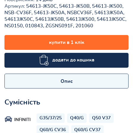
Артикул:
54613-JK50C, 54613-JK50B, 54613-JK500,
NSB-CV36F, 54613-JK50A, NSBCV36F, 54613JK50A,
54613JK50C, 54613JK50B, 54613JK500, 54613JK50C,
NS0150, 010843, ZGSNS091F, 201060
купити в 1 клік
додати до кошика
Опис
Сумісність
G35/37/25
Q40/G
Q50 V37
INFINITI
Q60/G CV36
Q60/G CV37