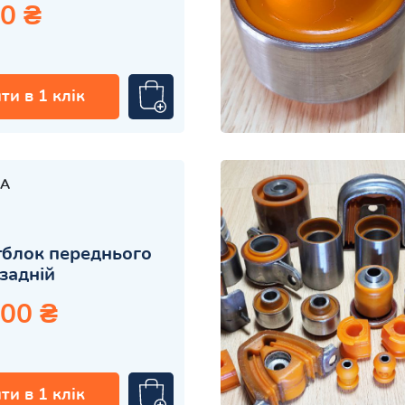
0 ₴
ти в 1 клік
A
блок переднього
задній
.00 ₴
ти в 1 клік