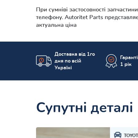
При сумніві застосовності запчастин
телефону. Autoritet Parts представл
актуальна ціна
Доставка від 1го
Гарант
дня по всій
1 рік
Україні
Супутні деталі
TOYO