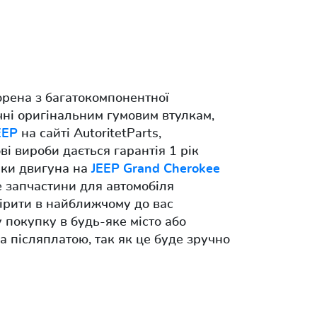
орена з багатокомпонентної
ічні оригінальним гумовим втулкам,
EEP
на сайті AutoritetParts,
і вироби дається гарантія 1 рік
шки двигуна на
JEEP Grand Cherokee
е запчастини для автомобіля
ірити в найближчому до вас
 покупку в будь-яке місто або
а післяплатою, так як це буде зручно