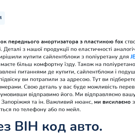
4
ок переднього амортизатора з пластиною fox
ств
. Деталі з нашої продукції по еластичності аналог
ирішили купити сайлентблоки з поліуретану для
J
маєте більш комфортну їзду. Також на поліуретанов
кавлені питаннями де купити, сайлентблоки і поду
підвіску ви потрапили за адресою. Тут ви підберет
мерами. Свою деталь у вас буде можливість перев
бумовивши відправимо його. Ми відправляємо вашу
, Запоріжжя та ін. Важливий нюанс,
ми висилаємо
з
ться по телефону або по мейл.
з ВІН код авто.