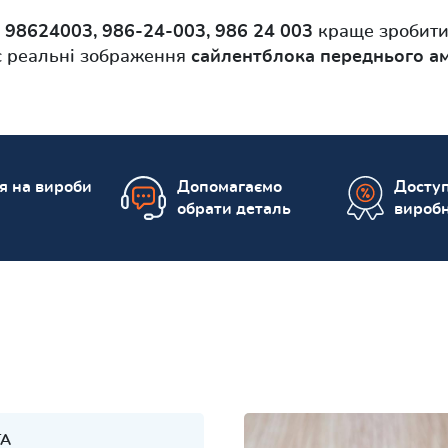
и
98624003, 986-24-003, 986 24 003
краще зробити
яє реальні зображення
сайлентблока переднього а
ія на вироби
Допомагаємо
Доступ
обрати деталь
вироб
TA