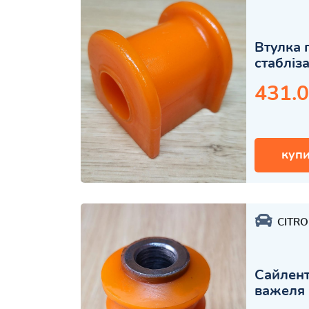
Втулка 
стабліз
431.0
купи
CITR
Сайлент
важеля 