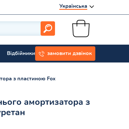
Українська
Відбійники
замовити дзвінок
тора з пластиною Fox
ього амортизатора з
уретан