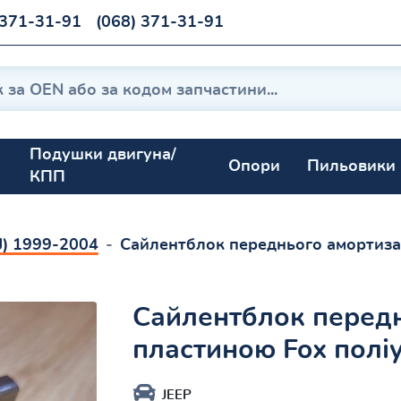
 371-31-91
(068) 371-31-91
Подушки двигуна/
Опори
Пильовики
КПП
J) 1999-2004
Сайлентблок переднього амортиза
Сайлентблок передн
пластиною Fox полі
JEEP