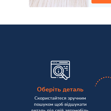
Оберіть деталь
Скористайтеся зручним
пошуком щоб відшукати
деталь під свій автомобіль.