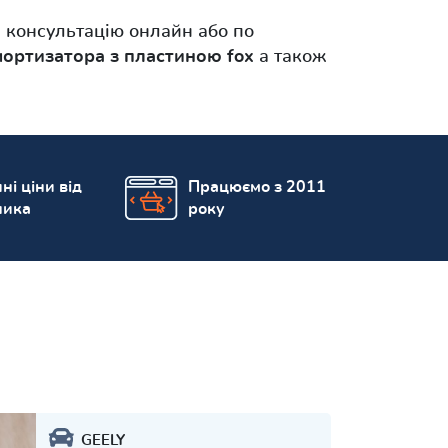
 консультацію онлайн або по
мортизатора з пластиною fox
а також
ні ціни від
Працюємо з 2011
ника
року
GEELY