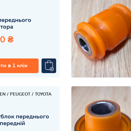
переднього
атора
0 ₴
ти в 1 клік
OEN
PEUGEOT
TOYOTA
блок переднього
передній