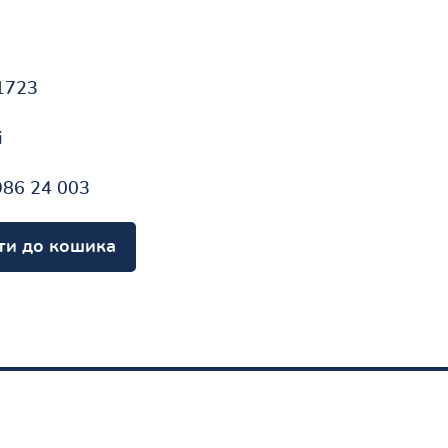
1723
і
986 24 003
ти до кошика