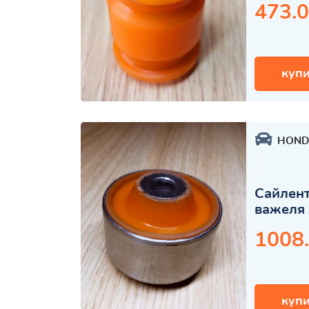
473.0
купи
HOND
Сайлент
важеля 
1008
купи