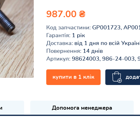
987.00 ₴
Код запчастини:
GP001723, AP00
Гарантія:
1 рік
Доставка:
від 1 дня по всій Україн
Повернення:
14 днів
Артикул:
98624003, 986-24-003, 
дода
купити в 1 клік
и
Допомога менеджера