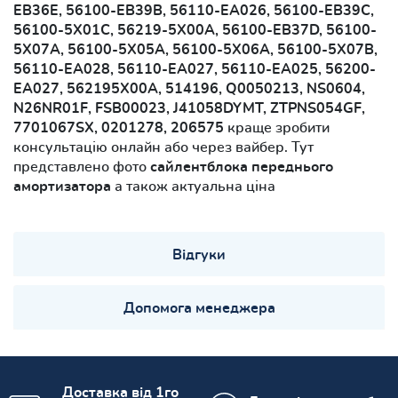
EB36E, 56100-EB39B, 56110-EA026, 56100-EB39C,
56100-5X01C, 56219-5X00A, 56100-EB37D, 56100-
5X07A, 56100-5X05A, 56100-5X06A, 56100-5X07B,
56110-EA028, 56110-EA027, 56110-EA025, 56200-
EA027, 562195X00A, 514196, Q0050213, NS0604,
N26NR01F, FSB00023, J41058DYMT, ZTPNS054GF,
7701067SX, 0201278, 206575
краще зробити
консультацію онлайн або через вайбер. Тут
представлено фото
сайлентблока переднього
амортизатора
а також актуальна ціна
Відгуки
Допомога менеджера
Доставка від 1го