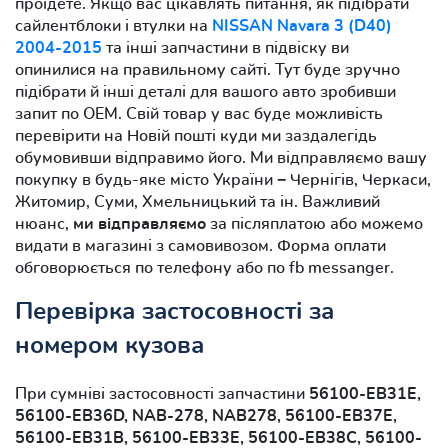
проїдете. Якщо вас цікавлять питання, як підібрати
сайлентблоки і втулки на
NISSAN Navara 3 (D40)
2004-2015
та інші запчастини в підвіску ви
опинилися на правильному сайті. Тут буде зручно
підібрати й інші деталі для вашого авто зробивши
запит по OEM. Свій товар у вас буде можливість
перевірити на Новій пошті куди ми заздалегідь
обумовивши відправимо його. Ми відправляємо вашу
покупку в будь-яке місто України − Чернігів, Черкаси,
Житомир, Суми, Хмельницький та ін. Важливий
нюанс,
ми відправляємо
за післяплатою або можемо
видати в магазині з самовивозом. Форма оплати
обговорюється по телефону або по fb messanger.
Перевірка застосовності за
номером кузова
При сумніві застосовності запчастини
56100-EB31E,
56100-EB36D, NAB-278, NAB278, 56100-EB37E,
56100-EB31B, 56100-EB33E, 56100-EB38C, 56100-