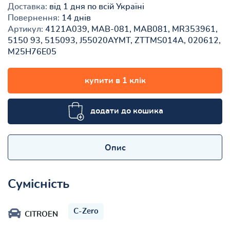
Доставка:
від 1 дня по всій Україні
Повернення:
14 днів
Артикул:
4121A039, MAB-081, MAB081, MR353961,
5150 93, 515093, J55020AYMT, ZTTMS014A, 020612,
M25H76E05
купити в 1 клік
додати до кошика
Опис
Сумісність
C-Zero
CITROEN