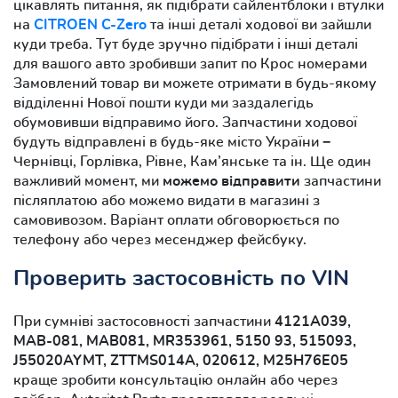
цікавлять питання, як підібрати сайлентблоки і втулки
на
CITROEN C-Zero
та інші деталі ходової ви зайшли
куди треба. Тут буде зручно підібрати і інші деталі
для вашого авто зробивши запит по Крос номерами
Замовлений товар ви можете отримати в будь-якому
відділенні Нової пошти куди ми заздалегідь
обумовивши відправимо його. Запчастини ходової
будуть відправлені в будь-яке місто України −
Чернівці, Горлівка, Рівне, Кам’янське та ін. Ще один
важливий момент, ми
можемо відправити
запчастини
післяплатою або можемо видати в магазині з
самовивозом. Варіант оплати обговорюється по
телефону або через месенджер фейсбуку.
Проверить застосовність по VIN
При сумніві застосовності запчастини
4121A039,
MAB-081, MAB081, MR353961, 5150 93, 515093,
J55020AYMT, ZTTMS014A, 020612, M25H76E05
краще зробити консультацію онлайн або через