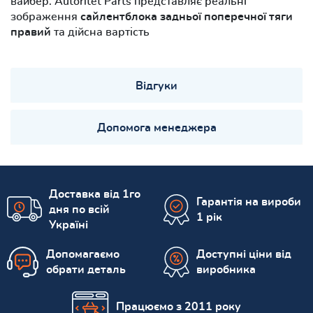
вайбер. Autoritet Parts представляє реальні
зображення
сайлентблока задньої поперечної тяги
правий
та дійсна вартість
Відгуки
Допомога менеджера
Доставка від 1го
Гарантія на вироби
дня по всій
1 рік
Україні
Допомагаємо
Доступні ціни від
обрати деталь
виробника
Працюємо з 2011 року