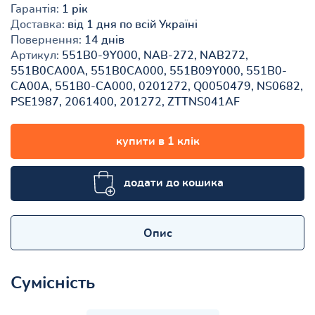
Гарантія:
1 рік
Доставка:
від 1 дня по всій Україні
Повернення:
14 днів
Артикул:
551B0-9Y000, NAB-272, NAB272,
551B0CA00A, 551B0CA000, 551B09Y000, 551B0-
CA00A, 551B0-CA000, 0201272, Q0050479, NS0682,
PSE1987, 2061400, 201272, ZTTNS041AF
купити в 1 клік
додати до кошика
Опис
Сумісність