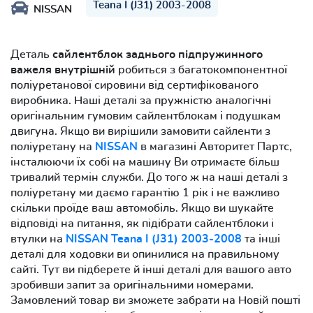
Teana I (J31) 2003-2008
NISSAN
Деталь
сайлентблок заднього підпружинного
важеля внутрішній
робиться з багатокомпонентної
поліуретанової сировини від сертифікованого
виробника. Наші деталі за пружністю аналогічні
оригінальним гумовим сайлентблокам і подушкам
двигуна. Якщо ви вирішили замовити сайленти з
поліуретану на
NISSAN
в магазині Авторитет Партс,
інсталюючи їх собі на машину Ви отримаєте більш
тривалий термін служби. До того ж на наші деталі з
поліуретану ми даємо гарантію 1 рік і не важливо
скільки проїде ваш автомобіль. Якщо ви шукайте
відповіді на питання, як підібрати сайлентблоки і
втулки на
NISSAN Teana I (J31) 2003-2008
та інші
деталі для ходовки ви опинилися на правильному
сайті. Тут ви підберете й інші деталі для вашого авто
зробивши запит за оригінальними номерами.
Замовлений товар ви зможете забрати на Новій пошті