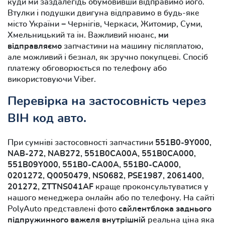
куди ми заздалегідь обумовивши відправимо його.
Втулки і подушки двигуна відправимо в будь-яке
місто України − Чернігів, Черкаси, Житомир, Суми,
Хмельницький та ін. Важливий нюанс,
ми
відправляємо
запчастини на машину післяплатою,
але можливий і безнал, як зручно покупцеві. Спосіб
платежу обговорюється по телефону або
використовуючи Viber.
Перевірка на застосовність через
ВІН код авто.
При сумніві застосовності запчастини
551B0-9Y000,
NAB-272, NAB272, 551B0CA00A, 551B0CA000,
551B09Y000, 551B0-CA00A, 551B0-CA000,
0201272, Q0050479, NS0682, PSE1987, 2061400,
201272, ZTTNS041AF
краще проконсультуватися у
нашого менеджера онлайн або по телефону. На сайті
PolyAuto представлені фото
сайлентблока заднього
підпружинного важеля внутрішній
реальна ціна яка