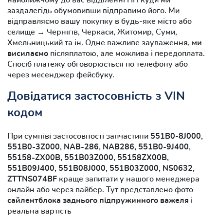
заздалегідь обумовивши відправимо його. Ми
відправляємо вашу покупку в будь-яке місто або
селище → Чернігів, Черкаси, Житомир, Суми,
Хмельницький та ін. Одне важливе зауваження,
ми
висилаємо
післяплатою, але можлива і передоплата.
Спосіб платежу обговорюється по телефону або
через месенджер фейсбуку.
Довідатися застосовність з VIN
кодом
При сумніві застосовності запчастини
551B0-8J000,
551B0-3Z000, NAB-286, NAB286, 551B0-9J400,
55158-ZX00B, 551B03Z000, 55158ZX00B,
551B09J400, 551B08J000, 551B03Z000, NS0632,
ZTTNS074BF
краще запитати у нашого менеджера
онлайн або через вайбер. Тут представлено фото
сайлентблока заднього підпружинного важеля
і
реальна вартість