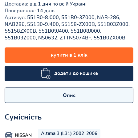
Доставка:
від 1 дня по всій Україні
Повернення:
14 днів
Артикул:
551B0-8J000, 551B0-3Z000, NAB-286,
NAB286, 551B0-9J400, 55158-ZX00B, 551B03Z000,
55158ZX00B, 551B09J400, 551B08J000,
551B03Z000, NS0632, ZTTNS074BF, 551B0ZX00B
купити в 1 клік
додати до кошика
Опис
Сумісність
Altima 3 (L31) 2002-2006
NISSAN