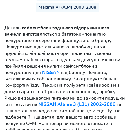
Maxima VI (A34) 2003-2008
Деталь
сайлентблок заднього підпружинного
важеля
виготовляється з багатокомпонентної
поліуретанової сировини французького бренду.
Поліуретанові деталі нашого виробництва за
пружністю відповідають оригінальним гумовим
втулкам стабілізатора і подушкам двигуна. Якщо ви
прийняли рішення купити сайлентблоки з
поліуретану для
NISSAN
від бренду Поліавто,
інсталюючи їх собі на машину Ви отримуєте більш
комфортну їзду. Також на поліуретанові вироби ми
даємо гарантію в 1 рік в незалежності від пробігу.
Якщо ви зацікавлені питаннями де замовити подушки
кпп і втулки на
NISSAN Altima 3 (L31) 2002-2006
та
інші деталі для ходовки ви знайшли це місце. Тут ви
підберете й інші деталі для вашого авто зробивши
пошук по OEM. Ваш товар ви можете отримати в
найближчому до вас відділенні НП куди ми