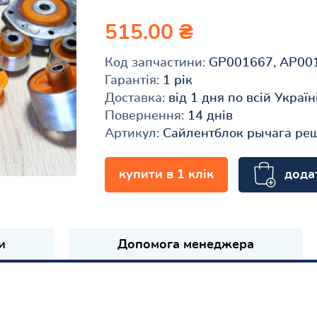
515.00 ₴
Код запчастини:
GP001667, AP00
Гарантія:
1 рік
Доставка:
від 1 дня по всій Україн
Повернення:
14 днів
Артикул:
Сайлентблок рычага реш
дода
купити в 1 клік
и
Допомога менеджера