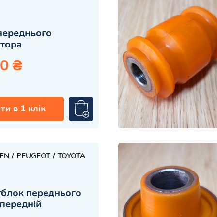
переднього
атора
0 ₴
ти в 1 клік
OEN
PEUGEOT
TOYOTA
блок переднього
передній