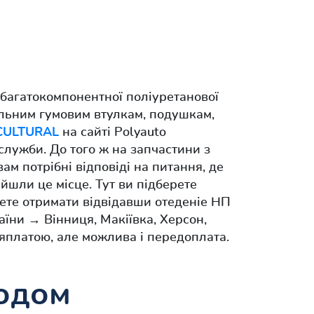
багатокомпонентної поліуретанової
альним гумовим втулкам, подушкам,
CULTURAL
на сайті Polyauto
 служби. До того ж на запчастини з
ам потрібні відповіді на питання, де
айшли це місце. Тут ви підберете
ете отримати відвідавши отеденіе НП
їни → Вінниця, Макіївка, Херсон,
яплатою, але можлива і передоплата.
кодом