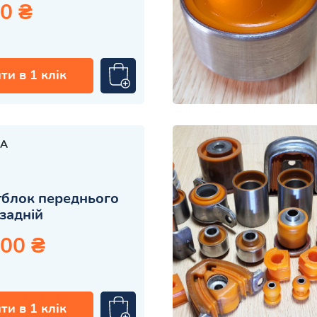
0 ₴
ти в 1 клік
A
блок переднього
задній
.00 ₴
ти в 1 клік