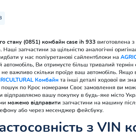
3
о стану (0851) комбайн case ih 933
виготовлена з 
 Наші запчастини за щільністю аналогічні оригін
идбати у нас поліуретанові сайлентблоки на
AGRI
вій автомобіль, Ви отримуєте більш тривалий термін
і не важливо скільки проїде ваш автомобіль. Якщо в
RICULTURAL Комбайн
та інші деталі ходової ви зн
 пошук по Крос номерами Своє замовлення ви мож
и відправляємо вашу покупку в будь-яке місто Укра
 ми
можемо відправити
запчастини на машину післ
лефону або через месенджер фейсбуку.
астосовність з VIN 