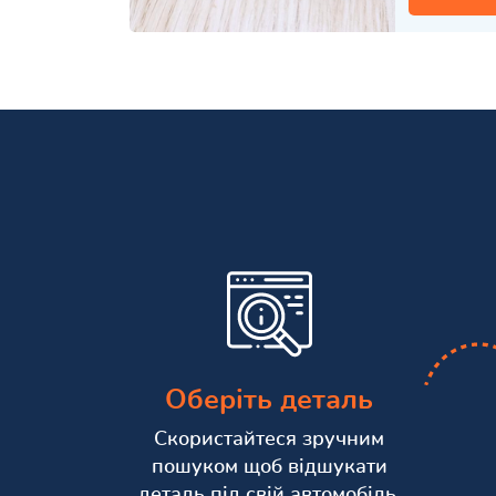
Оберіть деталь
Скористайтеся зручним
пошуком щоб відшукати
деталь під свій автомобіль.