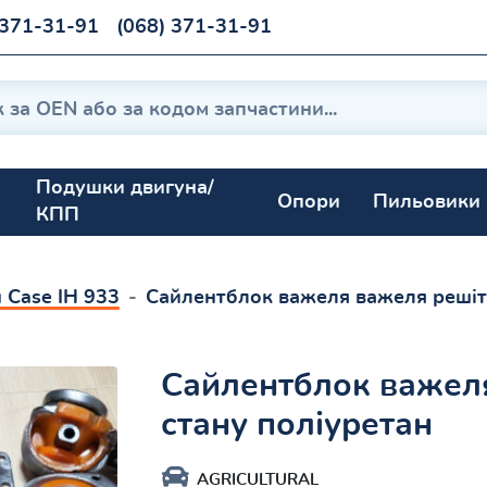
 371-31-91
(068) 371-31-91
Подушки двигуна/
Опори
Пильовики
КПП
 Case IH 933
Сайлентблок важеля важеля решіт
Сайлентблок важел
стану поліуретан
AGRICULTURAL