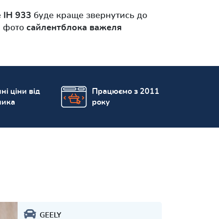
 IH 933
буде краще звернутись до
і фото
сайлентблока важеля
ні ціни від
Працюємо з 2011
ника
року
GEELY