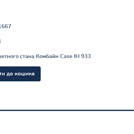
1667
і
етного стана Комбайн Case IH 933
ти до кошика