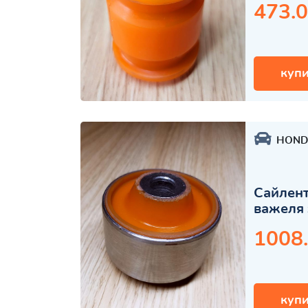
473.0
купи
HOND
Сайлент
важеля 
1008
купи