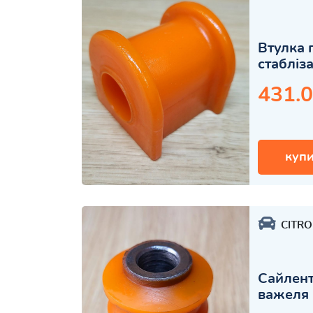
Втулка 
стабліз
431.0
купи
CITR
Сайлент
важеля 