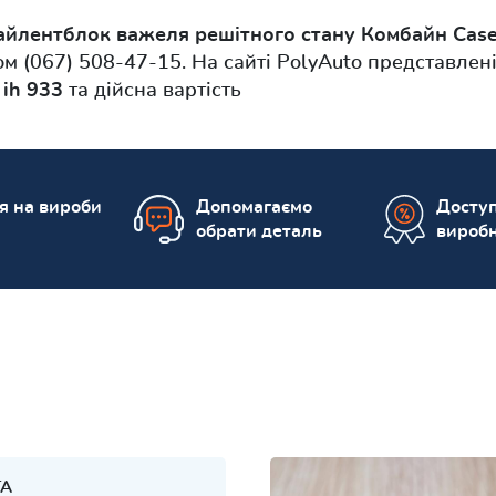
айлентблок важеля решітного стану Комбайн Case
м (067) 508-47-15. На сайті PolyAuto представлен
 ih 933
та дійсна вартість
ія на вироби
Допомагаємо
Доступ
обрати деталь
вироб
TA