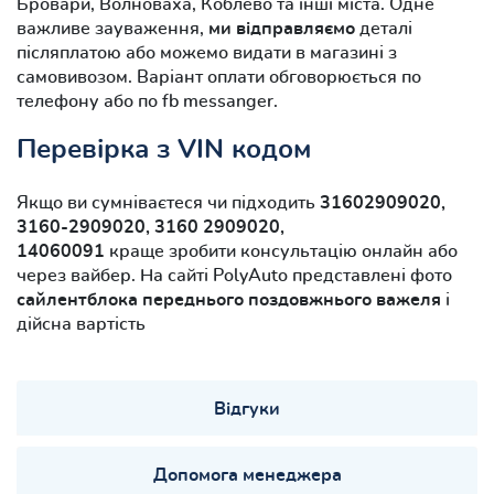
Бровари, Волноваха, Коблево та інші міста. Одне
важливе зауваження,
ми відправляємо
деталі
післяплатою або можемо видати в магазині з
самовивозом. Варіант оплати обговорюється по
телефону або по fb messanger.
Перевірка з VIN кодом
Якщо ви сумніваєтеся чи підходить
31602909020,
3160-2909020, 3160 2909020,
14060091
краще зробити консультацію онлайн або
через вайбер. На сайті PolyAuto представлені фото
сайлентблока переднього поздовжнього важеля
і
дійсна вартість
Відгуки
Допомога менеджера