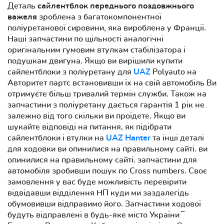
Деталь
сайлентблок переднього поздовжнього
важеля
зроблена з багатокомпонентної
поліуретанової сировини, яка вироблена у Франції.
Наші запчастини по щільності аналогічні
оригінальним гумовим втулкам стабілізатора і
подушкам двигуна. Якщо ви вирішили купити
сайлентблоки з поліуретану для
UAZ
Polyauto на
Авторитет партс встановивши їх на свій автомобіль Ви
отримуєте більш тривалий термін служби. Також на
запчастини з поліуретану дається гарантія 1 рік не
залежно від того скільки ви проїдете. Якщо ви
шукайте відповіді на питання, як підібрати
сайлентблоки і втулки на
UAZ Hanter
та інші деталі
для ходовки ви опинилися на правильному сайті. ви
опинилися на правильному сайті. запчастини для
автомобіля зробивши пошук по Cross numbers. Своє
замовлення у вас буде можливість перевірити
відвідавши відділення НП куди ми заздалегідь
обумовивши відправимо його. Запчастини ходової
будуть відправлені в будь-яке місто України ‾