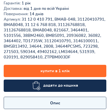
Гарантія:
1 рік
Доставка:
від 1 дня по всій Україні
Повернення:
14 днів
Артикул:
31 12 0 410 791, BMAB-048, 31120410791,
BMAB048, 31 12 6 768 818, 31126768818,
31126768818, BMAB048, 821667, 3464401,
5101556, 38BM2460, BMBS091, 20936082, 36082,
3464402, TD1735W, 31120410791, 3146100011,
BMSB13492, 34644, 2808, 34644PCSMS, 723298,
271503, 590344, 49402162, LMI34644, 531939,
020191, 829058410, ZTPBM003DF
купити в 1 клік
додати до кошика
Опис