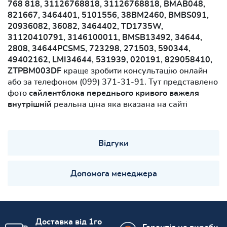
768 818, 31126768818, 31126768818, BMAB048,
821667, 3464401, 5101556, 38BM2460, BMBS091,
20936082, 36082, 3464402, TD1735W,
31120410791, 3146100011, BMSB13492, 34644,
2808, 34644PCSMS, 723298, 271503, 590344,
49402162, LMI34644, 531939, 020191, 829058410,
ZTPBM003DF
краще зробити консультацію онлайн
або за телефоном (099) 371-31-91. Тут представлено
фото
сайлентблока переднього кривого важеля
внутрішній
реальна ціна яка вказана на сайті
Відгуки
Допомога менеджера
Доставка від 1го