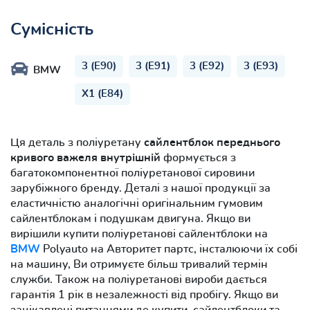
Сумісність
3 (E90)
3 (E91)
3 (E92)
3 (E93)
BMW
X1 (E84)
Ця деталь з поліуретану
сайлентблок переднього
кривого важеля внутрішній
формується з
багатокомпонентної поліуретанової сировини
зарубіжного бренду. Деталі з нашої продукції за
еластичністю аналогічні оригінальним гумовим
сайлентблокам і подушкам двигуна. Якщо ви
вирішили купити поліуретанові сайлентблоки на
BMW
Polyauto на Авторитет партс, інсталюючи їх собі
на машину, Ви отримуєте більш тривалий термін
служби. Також на поліуретанові вироби дається
гарантія 1 рік в незалежності від пробігу. Якщо ви
зацікавлені питаннями де купити, сайлентблоки та