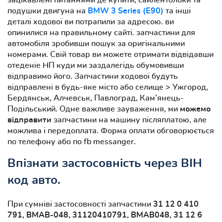
подушки двигуна на
BMW 3 Series (E90)
та інші
деталі ходової ви потрапили за адресою. ви
опинилися на правильному сайті. запчастини для
автомобіля зробивши пошук за оригінальними
номерами. Свій товар ви можете отримати відвідавши
отеденіе НП куди ми заздалегідь обумовивши
відправимо його. Запчастини ходової будуть
відправлені в будь-яке місто або селище > Ужгород,
Бердянськ, Алчевськ, Павлоград, Кам’янець-
Подільський. Одне важливе зауваження, ми
можемо
відправити
запчастини на машину післяплатою, але
можлива і передоплата. Форма оплати обговорюється
по телефону або по fb messanger.
Впізнати застосовність через ВІН
код авто.
При сумніві застосовності запчастини
31 12 0 410
791, BMAB-048, 31120410791, BMAB048, 31 12 6