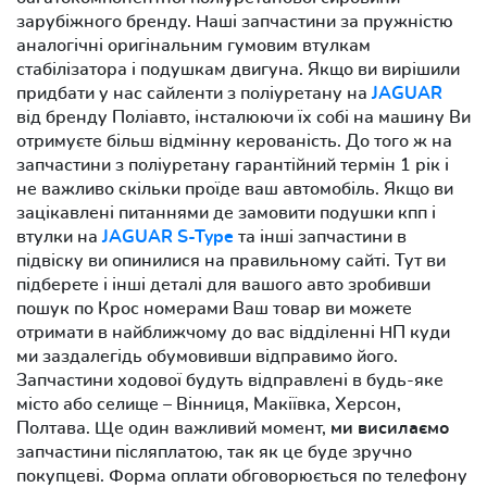
зарубіжного бренду. Наші запчастини за пружністю
аналогічні оригінальним гумовим втулкам
стабілізатора і подушкам двигуна. Якщо ви вирішили
придбати у нас сайленти з поліуретану на
JAGUAR
від бренду Поліавто, інсталюючи їх собі на машину Ви
отримуєте більш відмінну керованість. До того ж на
запчастини з поліуретану гарантійний термін 1 рік і
не важливо скільки проїде ваш автомобіль. Якщо ви
зацікавлені питаннями де замовити подушки кпп і
втулки на
JAGUAR S-Type
та інші запчастини в
підвіску ви опинилися на правильному сайті. Тут ви
підберете і інші деталі для вашого авто зробивши
пошук по Крос номерами Ваш товар ви можете
отримати в найближчому до вас відділенні НП куди
ми заздалегідь обумовивши відправимо його.
Запчастини ходової будуть відправлені в будь-яке
місто або селище – Вінниця, Макіївка, Херсон,
Полтава. Ще один важливий момент,
ми висилаємо
запчастини післяплатою, так як це буде зручно
покупцеві. Форма оплати обговорюється по телефону