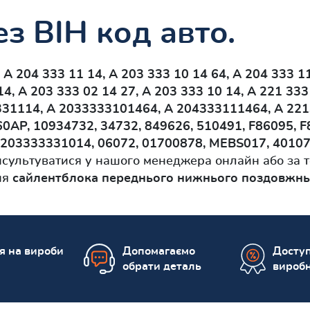
з ВІН код авто.
и
A 204 333 11 14, A 203 333 10 14 64, A 204 333 1
14, A 203 333 02 14 27, A 203 333 10 14, A 221 333
331114, A 2033333101464, A 204333111464, A 22
0AP, 10934732, 34732, 849626, 510491, F86095, 
203333331014, 06072, 01700878, MEBS017, 40107
ультуватися у нашого менеджера онлайн або за те
ня
сайлентблока переднього нижнього поздовжн
ія на вироби
Допомагаємо
Доступ
обрати деталь
вироб