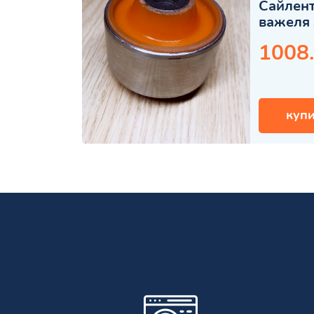
Сайлент
важеля 
1008
купи