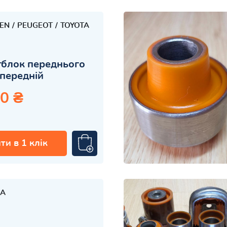
OEN
PEUGEOT
TOYOTA
блок переднього
передній
0 ₴
ти в 1 клік
A