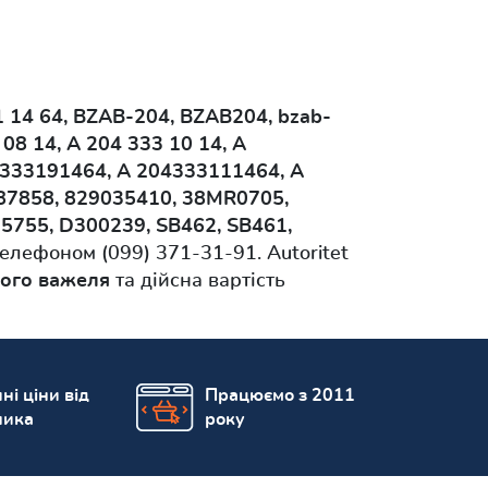
1 14 64, BZAB-204, BZAB204, bzab-
 08 14, A 204 333 10 14, A
1333191464, A 204333111464, A
F87858, 829035410, 38MR0705,
5755, D300239, SB462, SB461,
лефоном (099) 371-31-91. Autoritet
ього важеля
та дійсна вартість
ні ціни від
Працюємо з 2011
ника
року