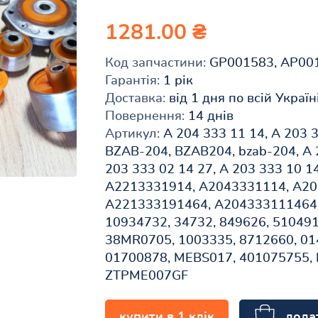
1281.00 ₴
Код запчастини:
GP001583, AP00
Гарантія:
1 рік
Доставка:
від 1 дня по всій Україн
Повернення:
14 днів
Артикул:
A 204 333 11 14, A 203 3
BZAB-204, BZAB204, bzab-204, A 2
203 333 02 14 27, A 203 333 10 14
A2213331914, A2043331114, A20
A221333191464, A204333111464,
10934732, 34732, 849626, 510491
38MR0705, 1003335, 8712660, 0
01700878, MEBS017, 401075755, 
ZTPME007GF
дода
купити в 1 клік