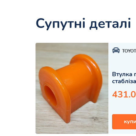
Супутні деталі
TOYO
Втулка 
стабліз
431.0
купи