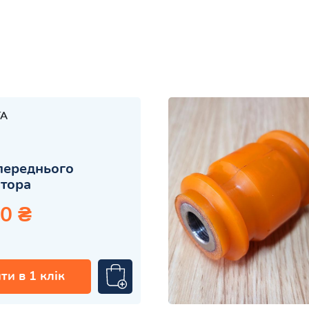
TA
переднього
атора
0 ₴
ти в 1 клік