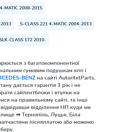
4-MATIC 2008-2015
-2013
S-CLASS 221 4-MATIC 2004-2013
SLK-CLASS 172 2010-
орюється з багатокомпонентної
гінальним гумовим подушкам кпп і
RCEDES-BENZ
на сайті AutoritetParts,
ану дається гарантія 1 рік і не
брати сайлентблоки і втулки на
ися на правильному сайті. та інші
 відвідавши відділення НП куди ми
елище ⇒ Тернопіль, Луцьк, Біла
апчастини післяплатою або можемо
беру.