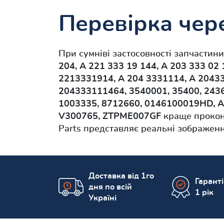
Перевірка чере
При сумніві застосовності запчастин
204, A 221 333 19 144, A 203 333 02 
2213331914, A 204 3331114, A 2043
204333111464, 3540001, 35400, 2436
1003335, 8712660, 0146100019HD, A
V300765, ZTPME007GF
краще проконс
Parts представляє реальні зображен
Доставка від 1го
Гарант
дня по всій
1 рік
Україні