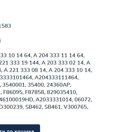
1583
і
33 10 14 64, A 204 333 11 14 64,
21 333 19 144, A 203 333 02 14, A
, A 221 333 08 14, A 204 333 10 14,
3333101464, A204333111464,
 3540001, 35400, 24360AP,
, F86095, F87858, 829035410,
146100019HD, A2033331014, 06072,
D300239, SB462, SB461, V300765,
ти до кошика