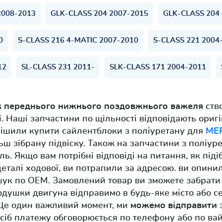
2008-2013
GLK-CLASS 204 2007-2015
GLK-CLASS 204 
0
S-CLASS 216 4-MATIC 2007-2010
S-CLASS 221 2004
12
SL-CLASS 231 2011-
SLK-CLASS 171 2004-2011
к переднього нижнього поздовжнього важеля
ств
і. Наші запчастини по щільності відповідають ори
рішили купити сайлентблоки з поліуретану для
ME
ш зібрану підвіску. Також на запчастини з поліурет
ь. Якщо вам потрібні відповіді на питання, як піді
деталі ходової, ви потрапили за адресою. ви опинил
шук по OEM. Замовлений товар ви зможете забрати
подушки двигуна відправимо в будь-яке місто або с
 Ще один важливий момент, ми
можемо відправити
з
осіб платежу обговорюється по телефону або по вай