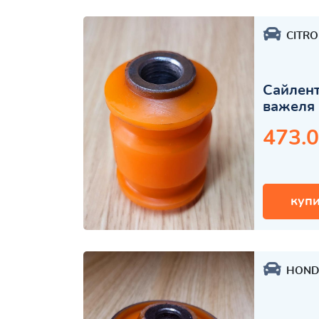
CITR
Сайлент
важеля 
473.0
купи
HOND