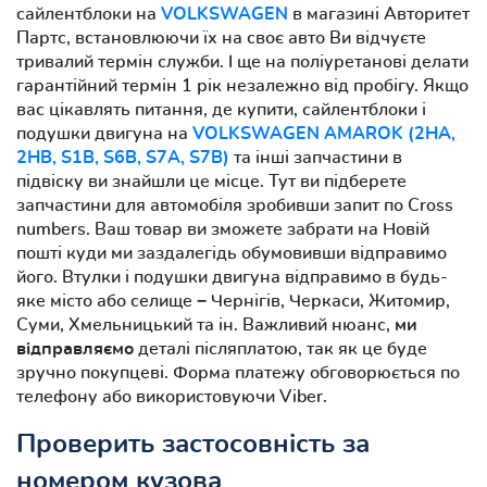
сайлентблоки на
VOLKSWAGEN
в магазині Авторитет
Партс, встановлюючи їх на своє авто Ви відчуєте
тривалий термін служби. І ще на поліуретанові делати
гарантійний термін 1 рік незалежно від пробігу. Якщо
вас цікавлять питання, де купити, сайлентблоки і
подушки двигуна на
VOLKSWAGEN AMAROK (2HA,
2HB, S1B, S6B, S7A, S7B)
та інші запчастини в
підвіску ви знайшли це місце. Тут ви підберете
запчастини для автомобіля зробивши запит по Cross
numbers. Ваш товар ви зможете забрати на Новій
пошті куди ми заздалегідь обумовивши відправимо
його. Втулки і подушки двигуна відправимо в будь-
яке місто або селище − Чернігів, Черкаси, Житомир,
Суми, Хмельницький та ін. Важливий нюанс,
ми
відправляємо
деталі післяплатою, так як це буде
зручно покупцеві. Форма платежу обговорюється по
телефону або використовуючи Viber.
Проверить застосовність за
номером кузова