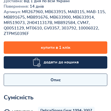
Доставка:
від 1 дня по всій Україні
Повернення:
14 днів
Артикул:
MR267960, MB633915, MAB115, MAB-115,
MB891675, MB891676, MB633900, MB633914,
MR519073, 2H0411317B, MB892584, CVM7,
Q0051129, MT0610, GV0357, 303792, 10006022,
ZTPMS039EF
купити в 1 клік
додати до кошика
Опис
Сумісність
Delica/Spase Gear 1994-2007