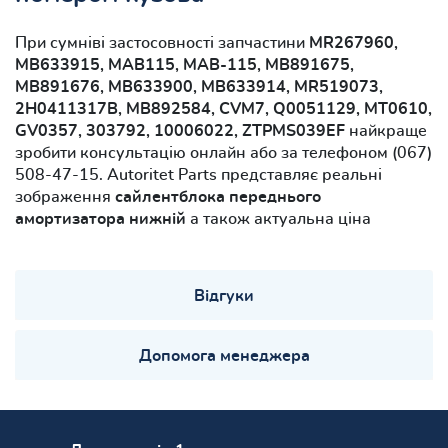
При сумніві застосовності запчастини
MR267960,
MB633915, MAB115, MAB-115, MB891675,
MB891676, MB633900, MB633914, MR519073,
2H0411317B, MB892584, CVM7, Q0051129, MT0610,
GV0357, 303792, 10006022, ZTPMS039EF
найкраще
зробити консультацію онлайн або за телефоном (067)
508-47-15. Autoritet Parts представляє реальні
зображення
сайлентблока переднього
амортизатора нижній
а також актуальна ціна
Відгуки
Допомога менеджера