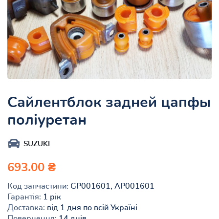
Сайлентблок задней цапфы
поліуретан
SUZUKI
693.00 ₴
Код запчастини:
GP001601, AP001601
Гарантія:
1 рік
Доставка:
від 1 дня по всій Україні
Повернення:
14 днів