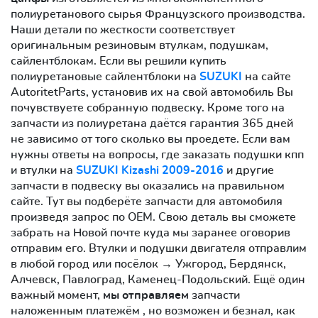
полиуретанового сырья Французского производства.
Наши детали по жесткости соответствует
оригинальным резиновым втулкам, подушкам,
сайлентблокам. Если вы решили купить
полиуретановые сайлентблоки на
SUZUKI
на сайте
AutoritetParts, установив их на свой автомобиль Вы
почувствуете собранную подвеску. Кроме того на
запчасти из полиуретана даётся гарантия 365 дней
не зависимо от того сколько вы проедете. Если вам
нужны ответы на вопросы, где заказать подушки кпп
и втулки на
SUZUKI Kizashi 2009-2016
и другие
запчасти в подвеску вы оказались на правильном
сайте. Тут вы подберёте запчасти для автомобиля
произведя запрос по OEM. Свою деталь вы сможете
забрать на Новой почте куда мы заранее оговорив
отправим его. Втулки и подушки двигателя отправлим
в любой город или посёлок → Ужгород, Бердянск,
Алчевск, Павлоград, Каменец-Подольский. Ещё один
важный момент,
мы отправляем
запчасти
наложенным платежём , но возможен и безнал, как