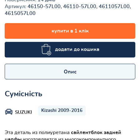
Артикул:
46150-57L00, 46110-57L00, 4611057L00,
4615057L00
купити в 1 клік
додати до кошика
Опис
Сумісність
Kizashi 2009-2016
SUZUKI
Эта деталь из полиуретана
сайлентблок задней
цапфы
изготовляется из многокомпонентного