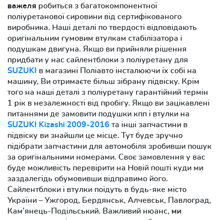
важеля
робиться з багатокомпонентної
поліуретанової сировини від сертифікованого
виробника. Наші деталі по твердості відповідають
оригінальним гумовим втулкам стабілізатора і
подушкам двигуна. Якщо ви прийняли рішення
придбати у нас сайлентблоки з поліуретану для
SUZUKI
в магазині Поліавто інсталюючи їх собі на
машину, Ви отримаєте більш зібрану підвіску. Крім
того на наші деталі з поліуретану гарантійний термін
1 рік в незалежності від пробігу. Якщо ви зацікавлені
питаннями де замовити подушки кпп і втулки на
SUZUKI Kizashi 2009-2016
та інші запчастини в
підвіску ви знайшли це місце. Тут буде зручно
підібрати запчастини для автомобіля зробивши пошук
за оригінальними номерами. Своє замовлення у вас
буде можливість перевірити на Новій пошті куди ми
заздалегідь обумовивши відправимо його.
Сайлентблоки і втулки поїдуть в будь-яке місто
України – Ужгород, Бердянськ, Алчевськ, Павлоград,
Кам’янець-Подільський. Важливий нюанс,
ми