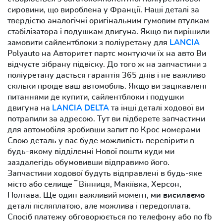
сировини, що вироблена у Франції. Наші деталі за
твердістю аналогічні оригінальним гумовим втулкам
стабілізатора і подушкам двигуна. Якщо ви вирішили
замовити сайлентблоки з поліуретану для
LANCIA
Polyauto на Авторитет партс монтуючи їх на авто Ви
відчуєте зібрану підвіску. До того ж на запчастини з
поліуретану дається гарантія 365 днів і не важливо
скільки проїде ваш автомобіль. Якщо ви зацікавлені
питаннями де купити, сайлентблоки і подушки
двигуна на
LANCIA DELTA
та інші деталі ходової ви
потрапили за адресою. Тут ви підберете запчастини
для автомобіля зробивши запит по Крос номерами
Свою деталь у вас буде можливість перевірити в
будь-якому відділенні Нової пошти куди ми
заздалегідь обумовивши відправимо його.
Запчастини ходової будуть відправлені в будь-яке
місто або селище ‾ Вінниця, Макіївка, Херсон,
Полтава. Ще один важливий момент,
ми висилаємо
деталі післяплатою, але можлива і передоплата.
Спосіб платежу обговорюється по телефону або по fb