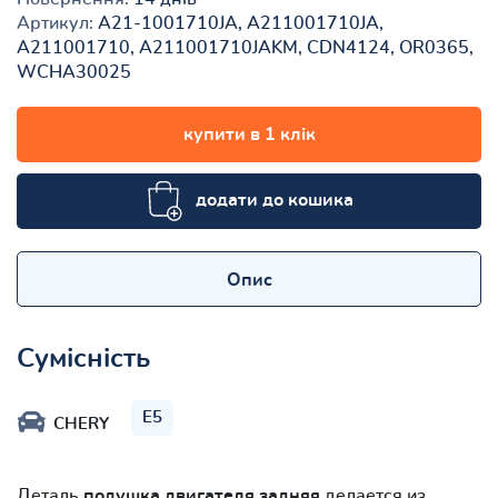
Артикул:
A21-1001710JA, A211001710JA,
A211001710, A211001710JAKM, CDN4124, OR0365,
WCHA30025
купити в 1 клік
додати до кошика
Опис
Сумісність
E5
CHERY
Деталь
подушка двигателя задняя
делается из