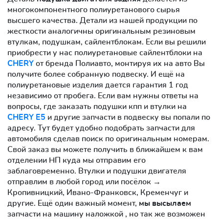
многокомпонентного полиуретанового сырья
высшего качества. Детали из нашей продукции по
жесткости аналогичны оригинальным резиновым
втулкам, подушкам, сайлентблокам. Если вы решили
приобрести у нас полиуретановые сайлентблоки на
CHERY
от бренда Полиавто, монтируя их на авто Вы
получите более собранную подвеску. И ещё на
полиуретановые изделия дается гарантия 1 год
независимо от пробега. Если вам нужны ответы на
вопросы, где заказать подушки кпп и втулки на
CHERY E5
и другие запчасти в подвеску вы попали по
адресу. Тут будет удобно подобрать запчасти для
автомобиля сделав поиск по оригинальным номерам.
Свой заказ вы можете получить в ближайшем к вам
отделении НП куда мы отправим его
заблаговременно. Втулки и подушки двигателя
отправлим в любой город или посёлок →
Кропивницкий, Ивано-Франковск, Кременчуг и
другие. Ещё один важный момент,
мы высылаем
запчасти на машину наложкой , но так же возможен