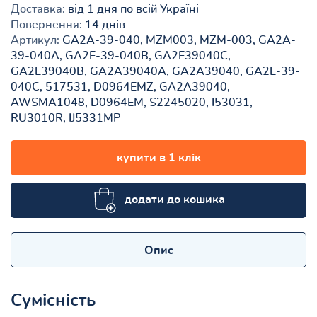
Доставка:
від 1 дня по всій Україні
Повернення:
14 днів
Артикул:
GA2A-39-040, MZM003, MZM-003, GA2A-
39-040A, GA2E-39-040B, GA2E39040C,
GA2E39040B, GA2A39040A, GA2A39040, GA2E-39-
040C, 517531, D0964EMZ, GA2A39040,
AWSMA1048, D0964EM, S2245020, I53031,
RU3010R, IJ5331MP
купити в 1 клік
додати до кошика
Опис
Сумісність