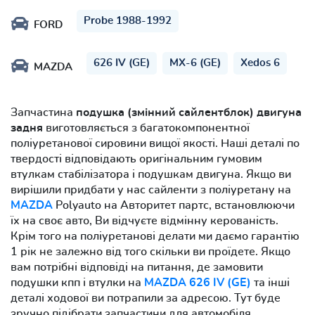
Probe 1988-1992
FORD
626 IV (GE)
MX-6 (GE)
Xedos 6
MAZDA
Запчастина
подушка (змінний сайлентблок) двигуна
задня
виготовляється з багатокомпонентної
поліуретанової сировини вищої якості. Наші деталі по
твердості відповідають оригінальним гумовим
втулкам стабілізатора і подушкам двигуна. Якщо ви
вирішили придбати у нас сайленти з поліуретану на
MAZDA
Polyauto на Авторитет партс, встановлюючи
їх на своє авто, Ви відчуєте відмінну керованість.
Крім того на поліуретанові делати ми даємо гарантію
1 рік не залежно від того скільки ви проїдете. Якщо
вам потрібні відповіді на питання, де замовити
подушки кпп і втулки на
MAZDA 626 IV (GE)
та інші
деталі ходової ви потрапили за адресою. Тут буде
зручно підібрати запчастини для автомобіля