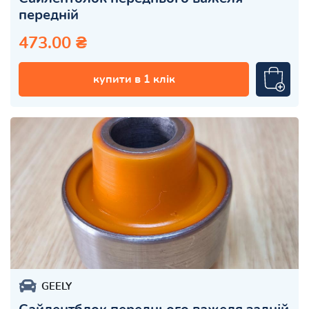
передній
473.00 ₴
купити в 1 клік
GEELY