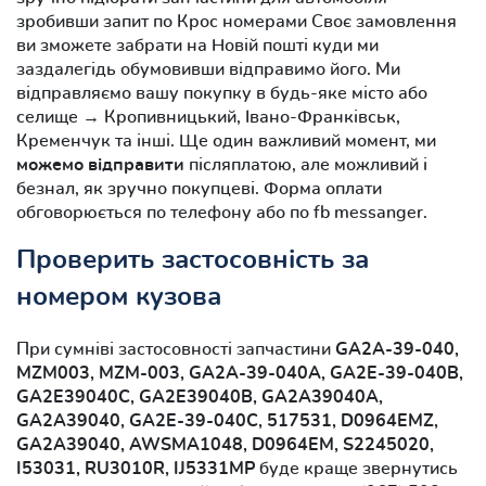
зробивши запит по Крос номерами Своє замовлення
ви зможете забрати на Новій пошті куди ми
заздалегідь обумовивши відправимо його. Ми
відправляємо вашу покупку в будь-яке місто або
селище → Кропивницький, Івано-Франківськ,
Кременчук та інші. Ще один важливий момент, ми
можемо відправити
післяплатою, але можливий і
безнал, як зручно покупцеві. Форма оплати
обговорюється по телефону або по fb messanger.
Проверить застосовність за
номером кузова
При сумніві застосовності запчастини
GA2A-39-040,
MZM003, MZM-003, GA2A-39-040A, GA2E-39-040B,
GA2E39040C, GA2E39040B, GA2A39040A,
GA2A39040, GA2E-39-040C, 517531, D0964EMZ,
GA2A39040, AWSMA1048, D0964EM, S2245020,
I53031, RU3010R, IJ5331MP
буде краще звернутись