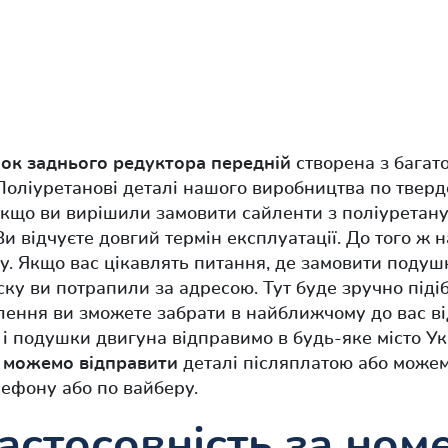
ок заднього редуктора передній
створена з багат
оліуретанові деталі нашого виробництва по тверд
Якщо ви вирішили замовити сайленти з поліуретан
Ви відчуєте довгий термін експлуатації. До того ж 
гу. Якщо вас цікавлять питання, де замовити подуш
іску ви потрапили за адресою. Тут буде зручно під
ення ви зможете забрати в найближчому до вас ві
 подушки двигуна відправимо в будь-яке місто Укр
и
можемо відправити
деталі післяплатою або можем
ефону або по вайберу.
астосовність за ном