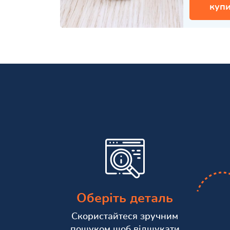
купи
Оберіть деталь
Скористайтеся зручним
пошуком щоб відшукати