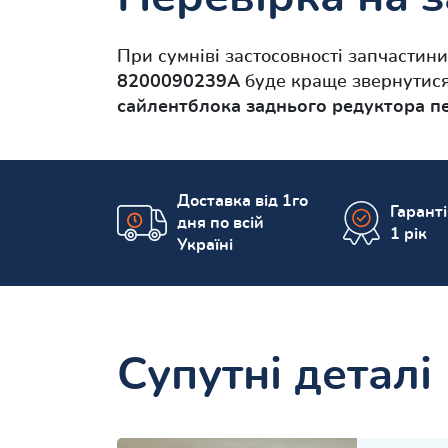
При сумніві застосовності запчастин
8200090239A
буде краще звернутися
сайлентблока заднього редуктора п
Доставка від 1го
Гарант
дня по всій
1 рік
Україні
Супутні деталі