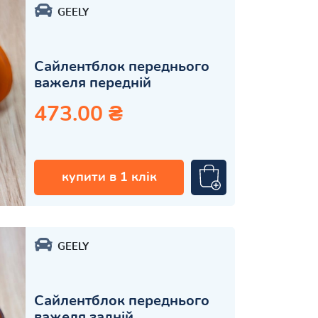
GEELY
Сайлентблок переднього
важеля передній
473.00 ₴
купити в 1 клік
GEELY
Сайлентблок переднього
важеля задній