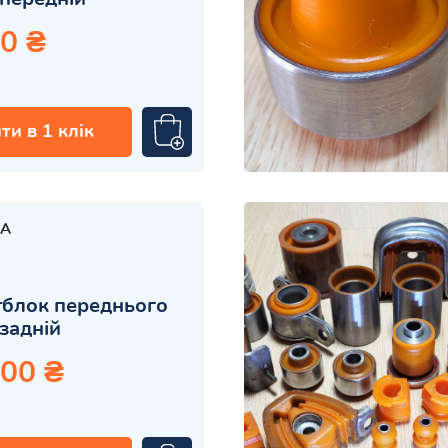
0 ₴
ти в 1 клік
A
блок переднього
задній
.00 ₴