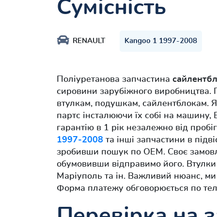
Сумісність
RENAULT
Kangoo 1 1997-2008
Поліуретанова запчастина
сайлентбл
сировини зарубіжного виробництва. П
втулкам, подушкам, сайлентблокам. 
партс інсталюючи їх собі на машину, 
гарантію в 1 рік незалежно від пробі
1997-2008
та інші запчастини в підв
зробивши пошук по OEM. Своє замовл
обумовивши відправимо його. Втулки і
Маріуполь та ін. Важливий нюанс, м
Форма платежу обговорюється по тел
Перевірка на з