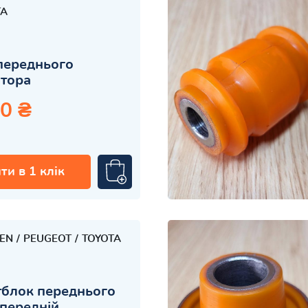
TA
переднього
атора
0 ₴
ти в 1 клік
OEN
PEUGEOT
TOYOTA
блок переднього
передній