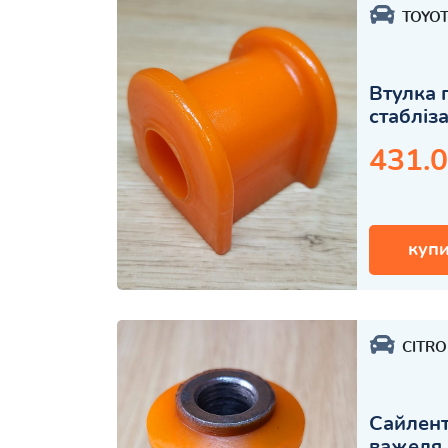
TOYO
Втулка 
стабліз
431.0
купи
CITR
Сайлент
важеля 