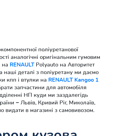
окомпонентної поліуретанової
ості аналогічні оригінальним гумовим
у на
RENAULT
Polyauto на Авторитет
на наші деталі з поліуретану ми даємо
ки кпп і втулки на
RENAULT Kangoo 1
ібрати запчастини для автомобіля
дділенні НП куди ми заздалегідь
аїни − Львів, Кривий Ріг, Миколаїв,
о видати в магазині з самовивозом.
ером кузова