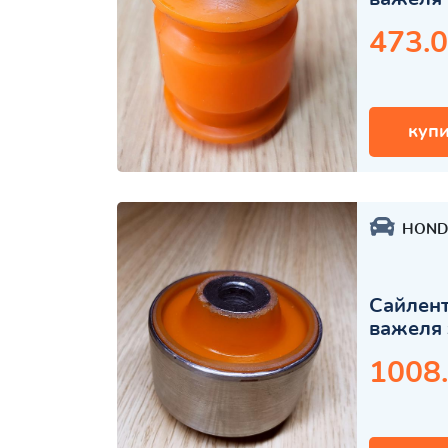
473.0
купи
HOND
Сайлент
важеля 
1008