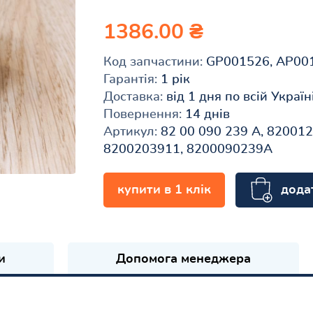
1386.00 ₴
Код запчастини:
GP001526, AP00
Гарантія:
1 рік
Доставка:
від 1 дня по всій Україн
Повернення:
14 днів
Артикул:
82 00 090 239 A, 820012
8200203911, 8200090239A
дода
купити в 1 клік
и
Допомога менеджера