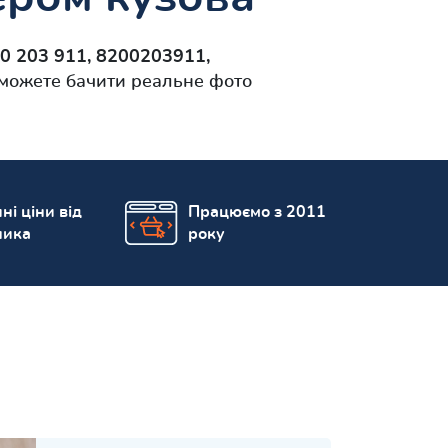
00 203 911, 8200203911,
 можете бачити реальне фото
ні ціни від
Працюємо з 2011
ника
року