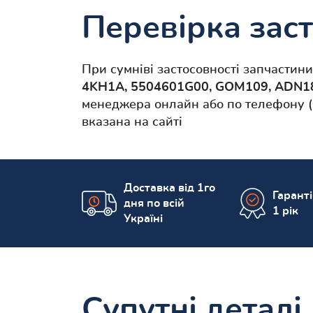
Перевірка заст
При сумніві застосовності запчастин
4KH1A, 5504601G00, GOM109, ADN18
менеджера онлайн або по телефону (
вказана на сайті
Доставка від 1го
Гарант
дня по всій
1 рік
Україні
Супутні деталі