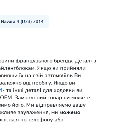
Navara 4 (D23) 2014-
овини французького бренду. Деталі з
сайлентблокам. Якщо ви прийняли
овивши їх на свій автомобіль Ви
езалежно від пробігу. Якщо ви
4-
та інші деталі для ходовки ви
о OEM. Замовлений товар ви можете
вимо його. Ми відправляємо вашу
 важливе зауваження, ми
можемо
орюється по телефону або