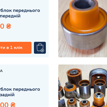
блок переднього
передній
0 ₴
ти в 1 клік
A
блок переднього
задній
.00 ₴