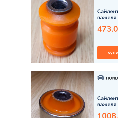
Сайлент
важеля 
473.0
купи
HOND
Сайлент
важеля 
1008