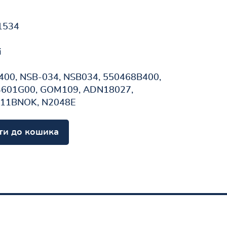
1534
і
00, NSB-034, NSB034, 550468B400,
4601G00, GOM109, ADN18027,
011BNOK, N2048E
ти до кошика