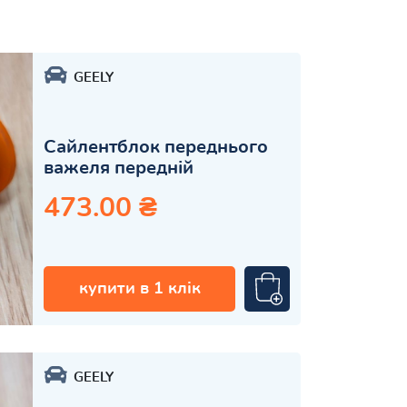
GEELY
Сайлентблок переднього
важеля передній
473.00 ₴
купити в 1 клік
GEELY