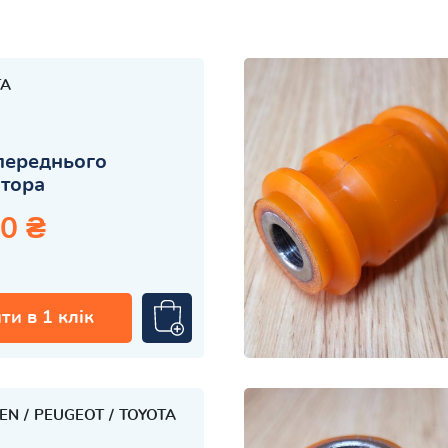
TA
переднього
атора
0 ₴
ти в 1 клік
OEN
PEUGEOT
TOYOTA