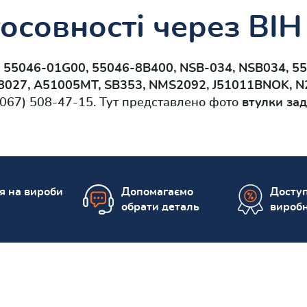
осовності через ВІН 
и
55046-01G00, 55046-8B400, NSB-034, NSB034, 5
027, A51005MT, SB353, NMS2092, J51011BNOK, N
067) 508-47-15. Тут представлено фото
втулки за
ія на вироби
Допомагаємо
Доступ
обрати деталь
вироб