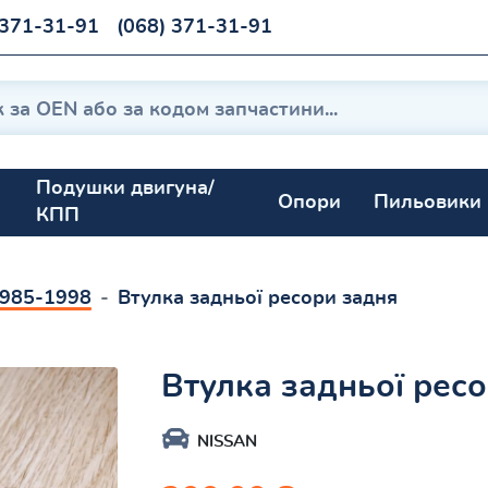
 371-31-91
(068) 371-31-91
Подушки двигуна/
Опори
Пильовики
КПП
1985-1998
Втулка задньої ресори задня
Втулка задньої рес
NISSAN