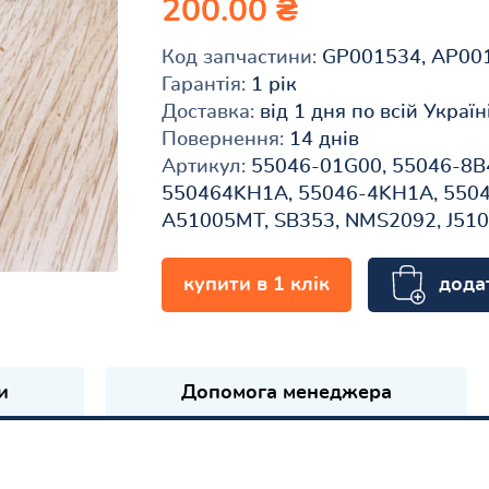
200.00 ₴
Код запчастини:
GP001534, AP00
Гарантія:
1 рік
Доставка:
від 1 дня по всій Україн
Повернення:
14 днів
Артикул:
55046-01G00, 55046-8B4
550464KH1A, 55046-4KH1A, 550
A51005MT, SB353, NMS2092, J51
дода
купити в 1 клік
и
Допомога менеджера