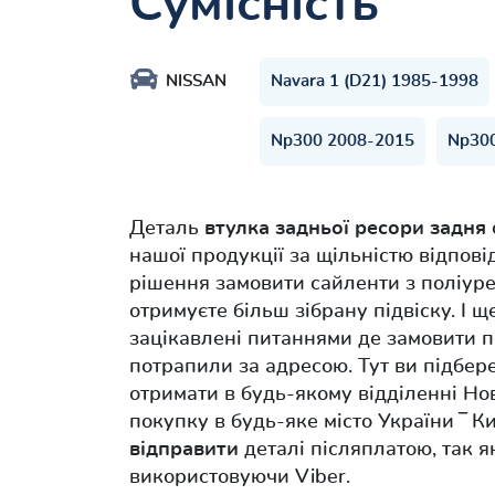
Сумісність
NISSAN
Navara 1 (D21) 1985-1998
Np300 2008-2015
Np300
Деталь
втулка задньої ресори задня
нашої продукції за щільністю відпо
рішення замовити сайленти з поліур
отримуєте більш зібрану підвіску. І щ
зацікавлені питаннями де замовити п
потрапили за адресою. Тут ви підбе
отримати в будь-якому відділенні Н
покупку в будь-яке місто України ‾ К
відправити
деталі післяплатою, так я
використовуючи Viber.