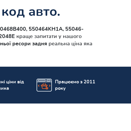
код авто.
50468B400, 550464KH1A, 55046-
2048E
краще запитати у нашого
дньої ресори задня
реальна ціна яка
ні ціни від
Працюємо з 2011
ника
року