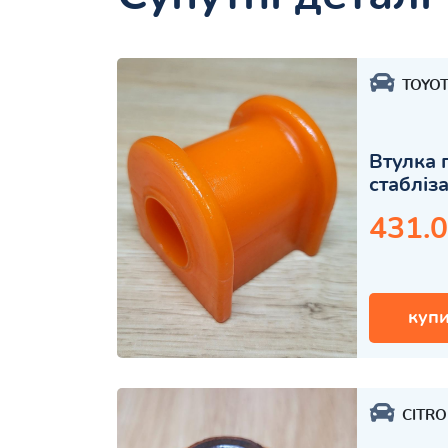
TOYO
Втулка 
стабліз
431.0
купи
CITR