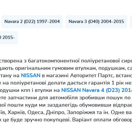
Navara 2 (D22) 1997-2004
Navara 3 (D40) 2004-2015
 2015-
створена з багатокомпонентної поліуретанової сир
відають оригінальним гумовим втулкам, подушкам, 
етану на
NISSAN
в магазині Авторитет Партс, встан
е на поліуретанові делати дається гарантія 1 рік н
одушки кпп і втулки на
NISSAN Navara 4 (D23) 201
рете запчастини для автомобіля зробивши пошук п
ової пошти куди ми заздалегідь обумовивши відпра
иїв, Харків, Одеса, Дніпро, Запоріжжя та ін. Одне
к це буде зручно покупцеві. Варіант оплати обгов