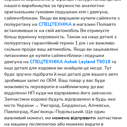
нашого виробництва за пружністю аналогічні
оригінальним гумовим подушкам кпп і двигуна,
сайлентблокам. Якщо ви вирішили купити сайленти з
поліуретану на
СПЕЦТЕХНІКА
в магазині Поліавто
встановивши їх на свій автомобіль Ви отримуєте
більш відмінну керованість. Також на наші деталі з
поліуретану гарантійний термін 1 рік і не важливо
скільки проїде ваш автомобіль. Якщо ви зацікавлені
питаннями де купити сайлентблоки і подушки
двигуна на
СПЕЦТЕХНІКА Ashok Leyland Т9016
та
інші деталі для ходовки ви знайшли це місце. Тут
буде зручно підібрати й інші деталі для вашого авто
зробивши запит по OEM. Ваш товар у вас буде
можливість перевірити в найближчому до вас
відділенні НП куди ми відправимо його завчасно.
Запчастини ходової будуть відправлені в будь-яке
місто України → Ужгород, Бердянськ, Алчевськ,
Павлоград, Кам’янець-Подільський. Ще один
важливий момент, ми
можемо відправити
запчастини
на машину післяплатою або можемо видати в