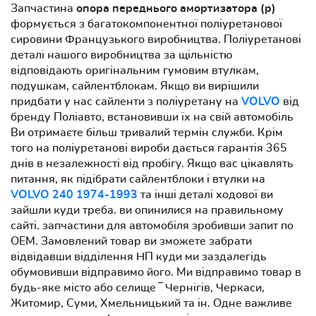
Запчастина
опора переднього амортизатора (р)
формується з багатокомпонентної поліуретанової
сировини Французького виробництва. Поліуретанові
деталі нашого виробництва за щільністю
відповідають оригінальним гумовим втулкам,
подушкам, сайлентблокам. Якщо ви вирішили
придбати у нас сайленти з поліуретану на
VOLVO
від
бренду Поліавто, встановивши їх на свій автомобіль
Ви отримаєте більш тривалий термін служби. Крім
того на поліуретанові вироби дається гарантія 365
днів в незалежності від пробігу. Якщо вас цікавлять
питання, як підібрати сайлентблоки і втулки на
VOLVO 240 1974-1993
та інші деталі ходової ви
зайшли куди треба. ви опинилися на правильному
сайті. запчастини для автомобіля зробивши запит по
OEM. Замовлений товар ви зможете забрати
відвідавши відділення НП куди ми заздалегідь
обумовивши відправимо його. Ми відправимо товар в
будь-яке місто або селище ‾ Чернігів, Черкаси,
Житомир, Суми, Хмельницький та ін. Одне важливе