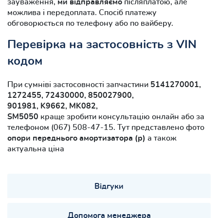
зауваження,
ми відправляємо
післяплатою, але
можлива і передоплата. Спосіб платежу
обговорюється по телефону або по вайберу.
Перевірка на застосовність з VIN
кодом
При сумніві застосовності запчастини
5141270001,
1272455, 72430000, 850027900,
901981, K9662, MK082,
SM5050
краще зробити консультацію онлайн або за
телефоном (067) 508-47-15. Тут представлено фото
опори переднього амортизатора (р)
а також
актуальна ціна
Відгуки
Допомога менеджера