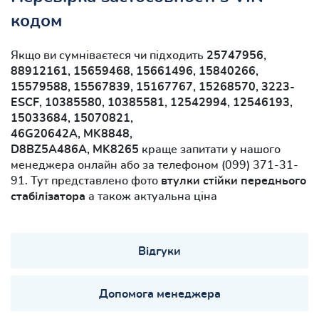
кодом
Якщо ви сумніваєтеся чи підходить
25747956,
88912161, 15659468, 15661496, 15840266,
15579588, 15567839, 15167767, 15268570, 3223-
ESCF, 10385580, 10385581, 12542994, 12546193,
15033684, 15070821,
46G20642A, MK8848,
D8BZ5A486A, MK8265
краще запитати у нашого
менеджера онлайн або за телефоном (099) 371-31-
91. Тут представлено фото
втулки стійки переднього
стабілізатора
а також актуальна ціна
Відгуки
Допомога менеджера