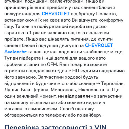
втулкам, подушкам, сайлентблокам. Якщо ви
прийняли рішення придбати у нас сайлентблоки з
поліуретану для
CHEVROLET
від бренду Поліавто,
встановлюючи їх на своє авто Ви відчуєте комфортну
їзду. Також на поліуретанові вироби ми даємо
гарантію в 1 рік не залежно від того скільки ви
проїдете. Якщо вас цікавлять питання, де купити
сайлентблоки і подушки двигуна на
CHEVROLET
Avalanche
та інші деталі ходової ви знайшли це місце.
Тут ви підберете і інші деталі для вашого авто
зробивши запит по OEM. Ваш товар ви можете
отримати відвідавши отеденіе НП куди ми відправимо
його завчасно. Запчастини ходової будуть
відправлені в будь-яке місто або селище ⇒ Тернопіль,
Луцьк, Біла Церква, Мелітополь, Нікополь та ін. Ще
один важливий момент,
ми відправляємо
запчастини
на машину післяплатою або можемо видати в
магазині з самовивозом. Спосіб платежу
обговорюється по телефону або по вайберу.
Перевірка застосовності з VIN