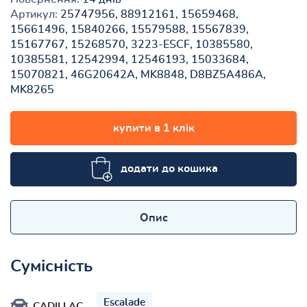
Артикул:
25747956, 88912161, 15659468,
15661496, 15840266, 15579588, 15567839,
15167767, 15268570, 3223-ESCF, 10385580,
10385581, 12542994, 12546193, 15033684,
15070821, 46G20642A, MK8848, D8BZ5A486A,
MK8265
купити в 1 клік
додати до кошика
Опис
Сумісність
Escalade
CADILLAC