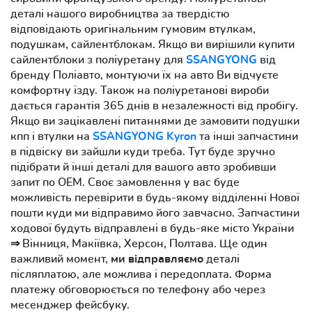
деталі нашого виробництва за твердістю
відповідають оригінальним гумовим втулкам,
подушкам, сайлентблокам. Якщо ви вирішили купити
сайлентблоки з поліуретану для
SSANGYONG
від
бренду Поліавто, монтуючи їх на авто Ви відчуєте
комфортну їзду. Також на поліуретанові вироби
дається гарантія 365 днів в незалежності від пробігу.
Якщо ви зацікавлені питаннями де замовити подушки
кпп і втулки на
SSANGYONG Kyron
та інші запчастини
в підвіску ви зайшли куди треба. Тут буде зручно
підібрати й інші деталі для вашого авто зробивши
запит по OEM. Своє замовлення у вас буде
можливість перевірити в будь-якому відділенні Нової
пошти куди ми відправимо його завчасно. Запчастини
ходової будуть відправлені в будь-яке місто України
⇒ Вінниця, Макіївка, Херсон, Полтава. Ще один
важливий момент,
ми відправляємо
деталі
післяплатою, але можлива і передоплата. Форма
платежу обговорюється по телефону або через
месенджер фейсбуку.