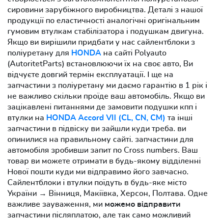
сировини зарубіжного виробництва. Деталі з нашої
продукції по еластичності аналогічні оригінальним
гумовим втулкам стабілізатора і подушкам двигуна.
Якщо ви вирішили придбати у нас сайлентблоки з
поліуретану для
HONDA
на сайті Polyauto
(AutoritetParts) встановлюючи їх на своє авто, Ви
відчуєте довгий термін експлуатації. І ще на
запчастини з поліуретану ми даємо гарантію в 1 рік і
не важливо скільки проїде ваш автомобіль. Якщо ви
зацікавлені питаннями де замовити подушки кпп і
втулки на
HONDA Accord VII (CL, CN, CM)
та інші
запчастини в підвіску ви зайшли куди треба. ви
опинилися на правильному сайті. запчастини для
автомобіля зробивши запит по Cross numbers. Ваш
товар ви можете отримати в будь-якому відділенні
Нової пошти куди ми відправимо його завчасно.
Сайлентблоки і втулки поїдуть в будь-яке місто
України → Вінниця, Макіївка, Херсон, Полтава. Одне
важливе зауваження, ми
можемо відправити
запчастини післяплатою, але так само можливий