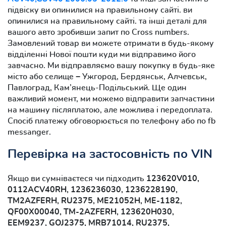
підвіску ви опинилися на правильному сайті. ви
опинилися на правильному сайті. та інші деталі для
вашого авто зробивши запит по Cross numbers.
Замовлений товар ви можете отримати в будь-якому
відділенні Нової пошти куди ми відправимо його
завчасно. Ми відправляємо вашу покупку в будь-яке
місто або селище − Ужгород, Бердянськ, Алчевськ,
Павлоград, Кам’янець-Подільський. Ще один
важливий момент, ми можемо відправити запчастини
на машину післяплатою, але можлива і передоплата.
Спосіб платежу обговорюється по телефону або по fb
messanger.
Перевірка на застосовність по VIN
Якщо ви сумніваєтеся чи підходить
123620V010,
0112ACV40RH, 1236236030, 1236228190,
TM2AZFERH, RU2375, ME21052H, ME-1182,
QF00X00040, TM-2AZFERH, 123620H030,
EEM9237, GOJ2375, MRB71014, RU2375,