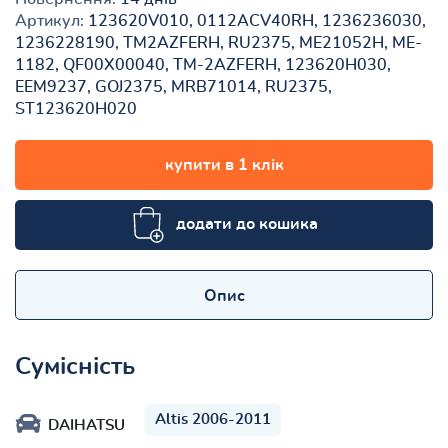
Артикул:
123620V010, 0112ACV40RH, 1236236030,
1236228190, TM2AZFERH, RU2375, ME21052H, ME-
1182, QF00X00040, TM-2AZFERH, 123620H030,
EEM9237, GOJ2375, MRB71014, RU2375,
ST123620H020
купити в 1 клік
додати до кошика
Опис
Сумісність
Altis 2006-2011
DAIHATSU