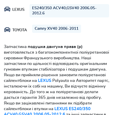
ES240/350 ACV40,GSV40 2006.05-
LEXUS
2012.6
Camry XV40 2006-2011
TOYOTA
Запчастина
подушка двигуна права (р)
виготовляється з багатокомпонентної поліуретанової
сировини Французького виробництва. Наші
запчастини по щільності відповідають оригінальним
гумовим втулкам стабілізатора і подушкам двигуна.
Якщо ви прийняли рішення замовити поліуретанові
сайлентблоки на
LEXUS
Polyauto на Авторитет партс,
інсталюючи їх собі на машину, Ви відчуєте відмінну
керованість. До того ж на поліуретанові делати
дається гарантія 365 днів незалежно від пробігу.
Якщо ви зацікавлені питаннями як підібрати
сайлентблоки і втулки на
LEXUS ES240/350
ACV40,GSV40 2006.05-2012.6
та інші запчастини в