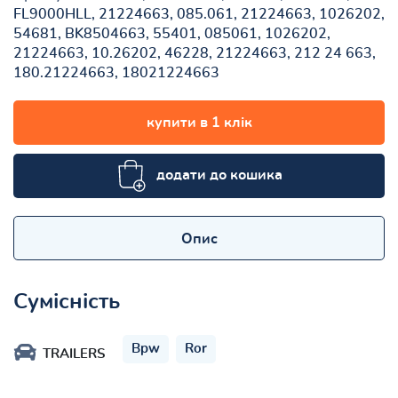
FL9000HLL, 21224663, 085.061, 21224663, 1026202,
54681, BK8504663, 55401, 085061, 1026202,
21224663, 10.26202, 46228, 21224663, 212 24 663,
180.21224663, 18021224663
купити в 1 клік
додати до кошика
Опис
Сумісність
Bpw
Ror
TRAILERS