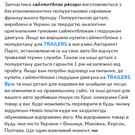
Запчастина
сайлентблок ресори
виготовляється з
багатокомпонентної поліуретанової сировини
французького бренду. Поліуретанові деталі,
вироблені в Україні за твердістю аналогічні
оригінальним гумовим сайлентблокам і подушкам
двигуна. Якщо ви вирішили купити сайлентблоки з
поліуретану для
TRAILERS
в магазині Авторитет
Партс, встановлюючи їх на своє авто Ви відчуєте
тривалий термін служби. Також на наші деталі з
поліуретану дається гарантія 1 рік незалежно від
пробігу. Якщо вам потрібні відповіді на питання, де
купити, сайлентблоки і подушки двигуна на
TRAILERS
Bpw
та інші деталі для ходовки ви знайшли це місце.
ви опинилися на правильному сайті. та інші деталі для
вашого авто зробивши пошук по Крос номерами Свій
товар у вас буде можливість перевірити в будь-якому
відділенні Нової пошти куди ми заздалегідь
обумовивши відправимо його. Ми відправимо товар в
будь-яке місто України − Вінниця, Макіївка, Херсон,
Полтава. Ще один важливий момент,
ми