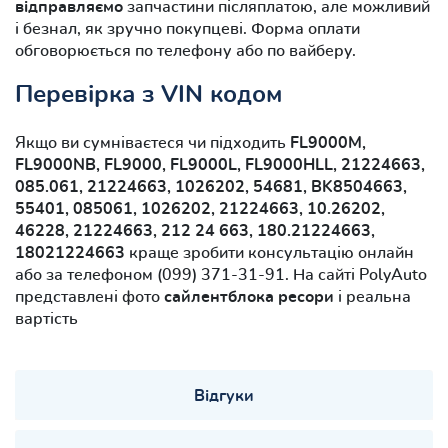
відправляємо
запчастини післяплатою, але можливий
і безнал, як зручно покупцеві. Форма оплати
обговорюється по телефону або по вайберу.
Перевірка з VIN кодом
Якщо ви сумніваєтеся чи підходить
FL9000M,
FL9000NB, FL9000, FL9000L, FL9000HLL, 21224663,
085.061, 21224663, 1026202, 54681, BK8504663,
55401, 085061, 1026202, 21224663, 10.26202,
46228, 21224663, 212 24 663, 180.21224663,
18021224663
краще зробити консультацію онлайн
або за телефоном (099) 371-31-91. На сайті PolyAuto
представлені фото
сайлентблока ресори
і реальна
вартість
Відгуки