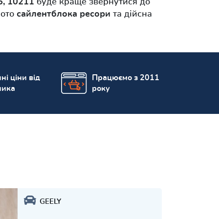
5, 10211
буде краще звернутися до
фото
сайлентблока ресори
та дійсна
ні ціни від
Працюємо з 2011
ника
року
GEELY