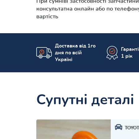
При сумніві застосовності запчастин
консультатна онлайн або по телефону
вартість
Доставка від 1го
Гарант
дня по всій
1 рік
Україні
Супутні деталі
TOYO