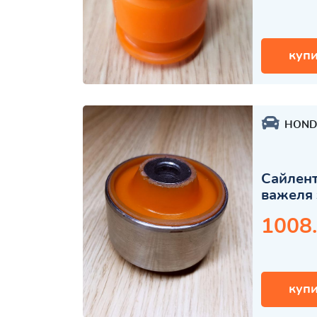
купи
HOND
Сайлент
важеля 
1008
купи