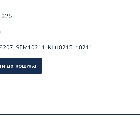
1325
і
8207, SEM10211, KLtJ0215, 10211
ти до кошика