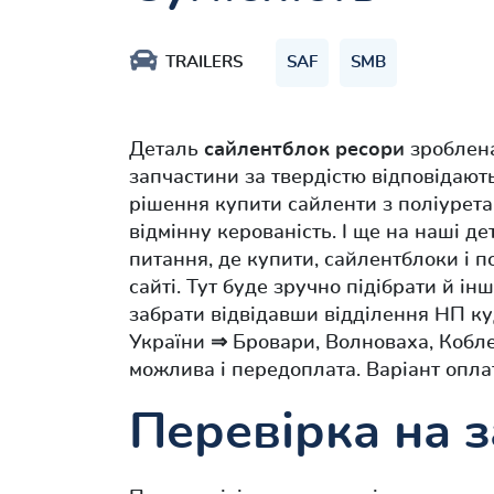
TRAILERS
SAF
SMB
Деталь
сайлентблок ресори
зроблен
запчастини за твердістю відповідаю
рішення купити сайленти з поліурет
відмінну керованість. І ще на наші де
питання, де купити, сайлентблоки і 
сайті. Тут буде зручно підібрати й і
забрати відвідавши відділення НП ку
України ⇒ Бровари, Волноваха, Кобле
можлива і передоплата. Варіант опла
Перевірка на з