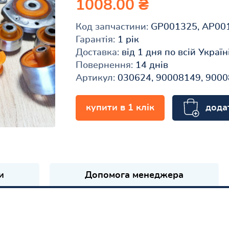
1008.00 ₴
Код запчастини:
GP001325, AP00
Гарантія:
1 рік
Доставка:
від 1 дня по всій Україн
Повернення:
14 днів
Артикул:
030624, 90008149, 9000
дода
купити в 1 клік
и
Допомога менеджера