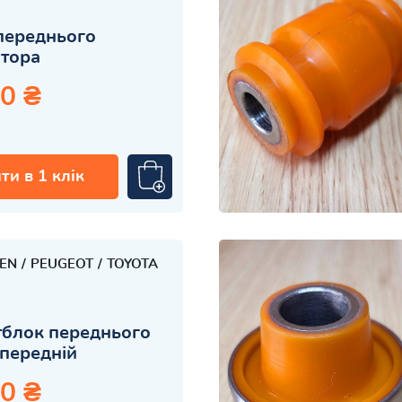
переднього
атора
0 ₴
ти в 1 клік
OEN
PEUGEOT
TOYOTA
блок переднього
передній
0 ₴