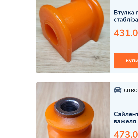
Втулка 
стабліз
431.0
купи
CITR
Сайлент
важеля 
473.0