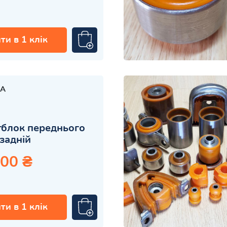
ти в 1 клік
A
блок переднього
задній
.00 ₴
ти в 1 клік