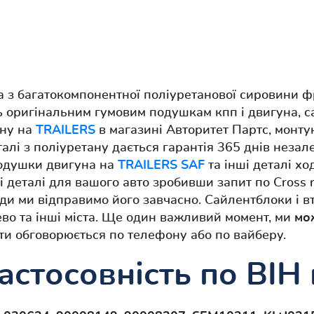
а з багатокомпонентної поліуретанової сировини ф
ть оригінальним гумовим подушкам кпп і двигуна, 
ану на
TRAILERS
в магазині Авторитет Партс, монту
талі з поліуретану дається гарантія 365 днів незал
подушки двигуна на
TRAILERS SAF
та інші деталі х
нші деталі для вашого авто зробивши запит по Cross
ди ми відправимо його завчасно. Сайлентблоки і вт
во та інші міста. Ще один важливий момент, ми
мо
ти обговорюється по телефону або по вайберу.
астосовність по ВІН