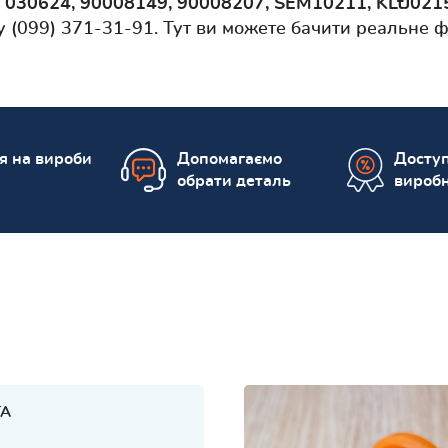
и
030624, 90008149, 90008207, SEM10211, KLtJ021
 (099) 371-31-91. Тут ви можете бачити реальне 
ія на вироби
Допомагаємо
Доступ
обрати деталь
вироб
TA