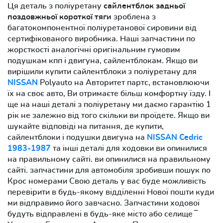
Ця деталь з поліуретану
сайлентблок задньої
поздовжньої короткої тяги
зроблена з
багатокомпонентної поліуретанової сировини від
сертифікованого виробника. Наші запчастини по
жорсткості аналогічні оригінальним гумовим
подушкам кпп і двигуна, сайлентблокам. Якщо ви
вирішили купити сайлентблоки з поліуретану для
NISSAN
Polyauto на Авторитет партс, встановлюючи
їх на своє авто, Ви отримаєте більш комфортну їзду. І
ще на наші деталі з поліуретану ми даємо гарантію 1
рік не залежно від того скільки ви проїдете. Якщо ви
шукайте відповіді на питання, де купити,
сайлентблоки і подушки двигуна на
NISSAN Cedric
1983-1987
та інші деталі для ходовки ви опинилися
на правильному сайті. ви опинилися на правильному
сайті. запчастини для автомобіля зробивши пошук по
Крос номерами Свою деталь у вас буде можливість
перевірити в будь-якому відділенні Нової пошти куди
ми відправимо його завчасно. Запчастини ходової
будуть відправлені в будь-яке місто або селище ‾