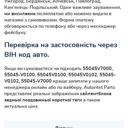
Ужгород, Бердянськ, Алчевськ, Павлоград,
Кам’янець-Подільський. Одне важливе зауваження,
ми висилаємо
післяплатою або можемо видати в
магазині з самовивозом. Форма платежу
обговорюється по телефону або через месенджер
фейсбуку.
Перевірка на застосовність через
ВІН код авто.
Якщо ви сумніваєтеся чи підходить
55045V7000,
55045-V0100, 55045V0100, 55045V0102, 55045-
V0102, 55045-V7000
краще запитати у нашого
менеджера онлайн або по вайберу. Autoritet Parts
представляє реальні зображення
сайлентблока
задньої поздовжньої короткої тяги
а також
актуальна ціна