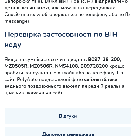
Запоріжжя та ін. Важливий нюанс,
ми відправляємо
деталі післяплатою, але можлива і передоплата.
Спосіб платежу обговорюється по телефону або по fb
messanger.
Перевірка застосовності по ВІН
коду
Якщо ви сумніваєтеся чи підходить
B097-28-200,
MZ0505R, MZ0506R, NMS4108, B09728200
краще
зробити консультацію онлайн або по телефону. На
сайті PolyAuto представлені фото
сайлентблока
заднього поздовжнього важеля передній
реальна
ціна яка вказана на сайті
Відгуки
Допомога менеджера