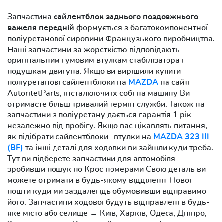
Запчастина
сайлентблок заднього поздовжнього
важеля передній
формується з багатокомпонентної
поліуретанової сировини Французького виробництва.
Наші запчастини за жорсткістю відповідають
оригінальним гумовим втулкам стабілізатора і
подушкам двигуна. Якщо ви вирішили купити
поліуретанові сайлентблоки на
MAZDA
на сайті
AutoritetParts, інсталюючи їх собі на машину Ви
отримаєте більш тривалий термін служби. Також на
запчастини з поліуретану дається гарантія 1 рік
незалежно від пробігу. Якщо вас цікавлять питання,
як підібрати сайлентблоки і втулки на
MAZDA 323 III
(BF)
та інші деталі для ходовки ви зайшли куди треба.
Тут ви підберете запчастини для автомобіля
зробивши пошук по Крос номерами Свою деталь ви
можете отримати в будь-якому відділенні Нової
пошти куди ми заздалегідь обумовивши відправимо
його. Запчастини ходової будуть відправлені в будь-
яке місто або селище → Київ, Харків, Одеса, Дніпро,