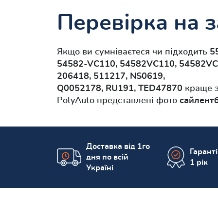
Перевірка на з
Якщо ви сумніваєтеся чи підходить
5
54582-VC110, 54582VC110, 54582VC
206418, 511217, NS0619,
Q0052178, RU191, TED47870
краще з
PolyAuto представлені фото
сайлентб
Доставка від 1го
Гарант
дня по всій
1 рік
Україні