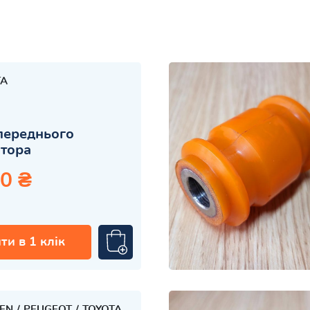
TA
переднього
атора
0 ₴
ти в 1 клік
OEN
PEUGEOT
TOYOTA