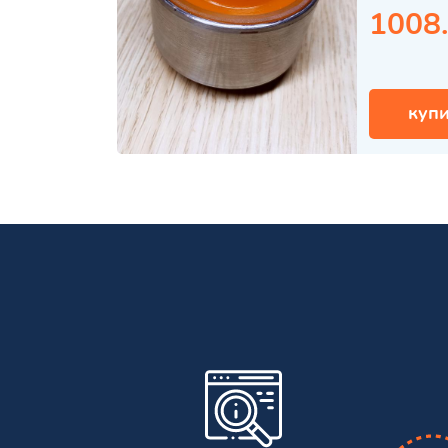
1008
купи