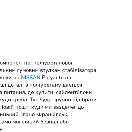
компонентної поліуретанової
альним гумовим втулкам стабілізатора
блоки на
NISSAN
Polyauto на
аші деталі з поліуретану дається
на питання, де купити, сайлентблоки і
куди треба. Тут буде зручно підібрати
Новій пошті куди ми заздалегідь
ицький, Івано-Франківськ,
 само можливий безнал або
у.