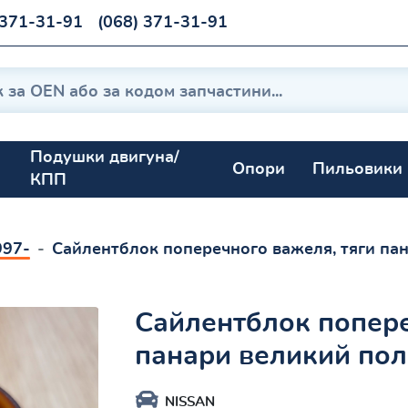
 371-31-91
(068) 371-31-91
Подушки двигуна/
Опори
Пильовики
КПП
997-
Сайлентблок поперечного важеля, тяги па
Сайлентблок попере
панари великий пол
NISSAN