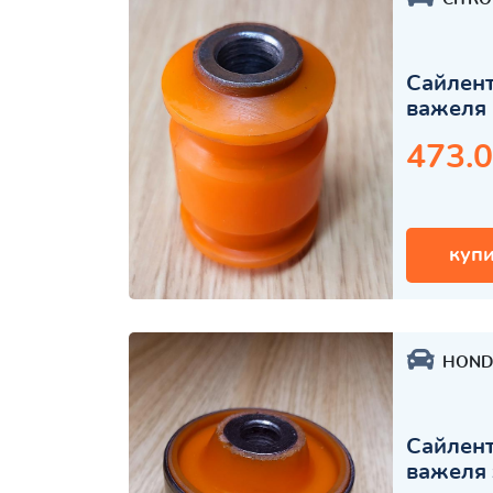
Сайлент
важеля 
473.0
купи
HOND
Сайлент
важеля 