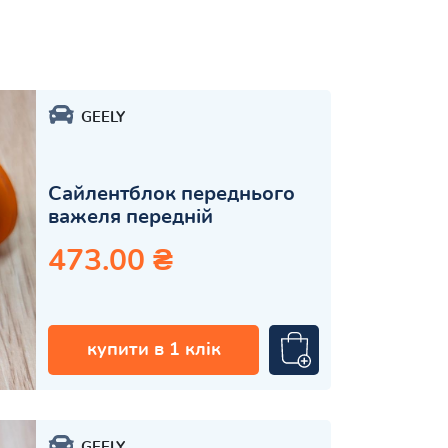
GEELY
Сайлентблок переднього
важеля передній
473.00 ₴
купити в 1 клік
GEELY