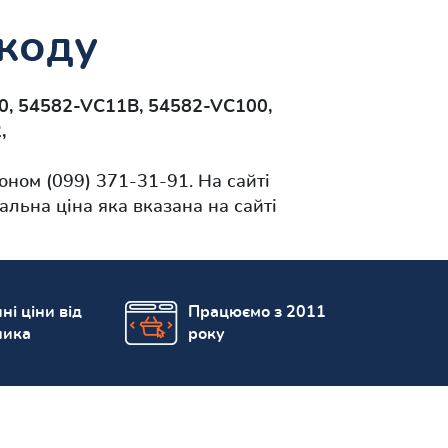
 коду
, 54582-VC11B, 54582-VC100,
,
ном (099) 371-31-91. На сайті
альна ціна яка вказана на сайті
ні ціни від
Працюємо з 2011
ника
року