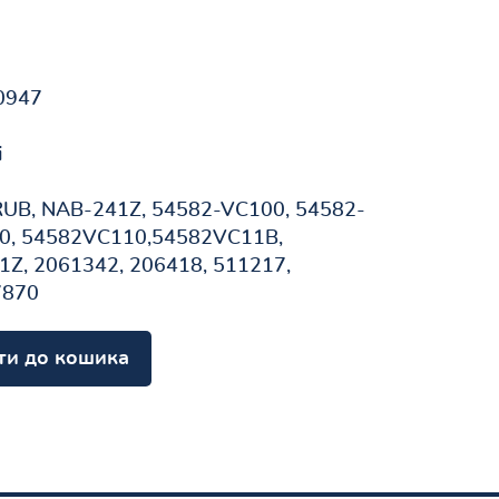
0947
і
UB, NAB-241Z, 54582-VC100, 54582-
0, 54582VC110,54582VC11B,
Z, 2061342, 206418, 511217,
7870
ти до кошика