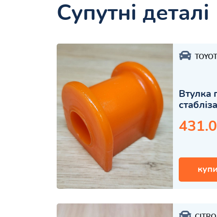
Супутні деталі
TOYO
Втулка 
стабліз
431.0
купи
CITR