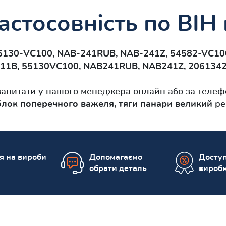
астосовність по ВІН
5130-VC100, NAB-241RUB, NAB-241Z, 54582-VC100
11B, 55130VC100, NAB241RUB, NAB241Z, 2061342
апитати у нашого менеджера онлайн або за телефо
лок поперечного важеля, тяги панари великий
ре
ія на вироби
Допомагаємо
Доступ
обрати деталь
вироб