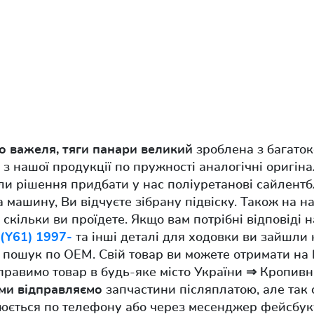
о важеля, тяги панари великий
зроблена з багато
 з нашої продукції по пружності аналогічні оригін
ли рішення придбати у нас поліуретанові сайлент
а машину, Ви відчуєте зібрану підвіску. Також на н
 скільки ви проїдете. Якщо вам потрібні відповіді 
 (Y61) 1997-
та інші деталі для ходовки ви зайшли 
пошук по OEM. Свій товар ви можете отримати на 
равимо товар в будь-яке місто України ⇒ Кропивн
ми відправляємо
запчастини післяплатою, але так
рюється по телефону або через месенджер фейсбук