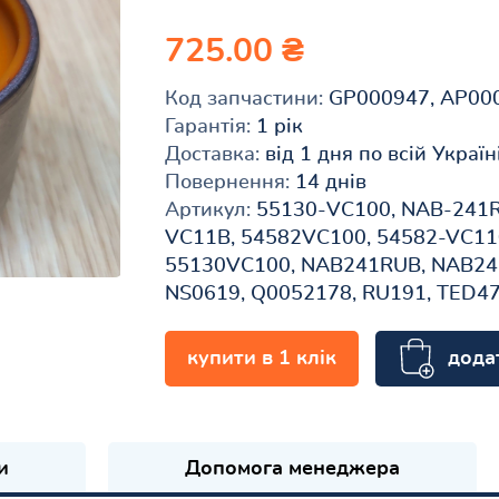
725.00 ₴
Код запчастини:
GP000947, AP00
Гарантія:
1 рік
Доставка:
від 1 дня по всій Україн
Повернення:
14 днів
Артикул:
55130-VC100, NAB-241R
VC11B, 54582VC100, 54582-VC11
55130VC100, NAB241RUB, NAB241
NS0619, Q0052178, RU191, TED4
дода
купити в 1 клік
и
Допомога менеджера