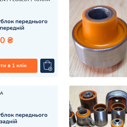
блок переднього
передній
0 ₴
ти в 1 клік
A
блок переднього
задній