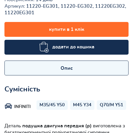
Артикул:
11220-EG301, 11220-EG302, 11220EG302,
11220EG301
купити в 1 клік
додати до кошика
Опис
Сумісність
M35/45 Y50
M45 Y34
Q70/M Y51
INFINITI
Деталь
подушка двигуна передня (р)
виготовлена з
багатокомпонентної поліуретанової сировини