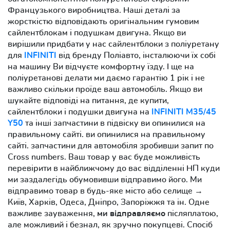
Французького виробництва. Наші деталі за
жорсткістю відповідають оригінальним гумовим
сайлентблокам і подушкам двигуна. Якщо ви
вирішили придбати у нас сайлентблоки з поліуретану
для
INFINITI
від бренду Поліавто, інсталюючи їх собі
на машину Ви відчуєте комфортну їзду. І ще на
поліуретанові делати ми даємо гарантію 1 рік і не
важливо скільки проїде ваш автомобіль. Якщо ви
шукайте відповіді на питання, де купити,
сайлентблоки і подушки двигуна на
INFINITI M35/45
Y50
та інші запчастини в підвіску ви опинилися на
правильному сайті. ви опинилися на правильному
сайті. запчастини для автомобіля зробивши запит по
Cross numbers. Ваш товар у вас буде можливість
перевірити в найближчому до вас відділенні НП куди
ми заздалегідь обумовивши відправимо його. Ми
відправимо товар в будь-яке місто або селище →
Київ, Харків, Одеса, Дніпро, Запоріжжя та ін. Одне
важливе зауваження,
ми відправляємо
післяплатою,
але можливий і безнал, як зручно покупцеві. Спосіб