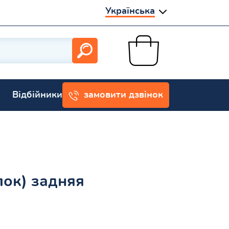
Українська
Відбійники
замовити дзвінок
ок) задняя