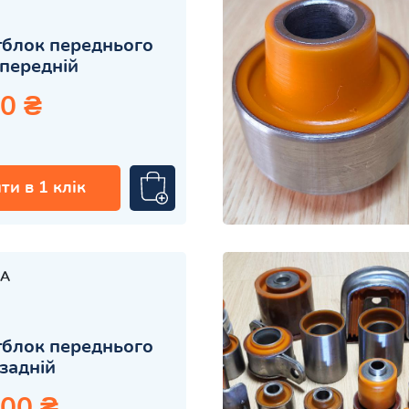
блок переднього
передній
0 ₴
ти в 1 клік
A
блок переднього
задній
.00 ₴