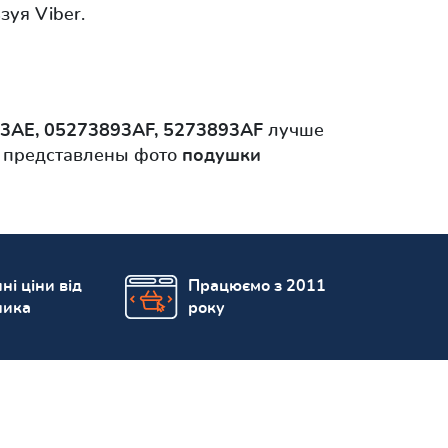
зуя Viber.
93AE, 05273893AF, 5273893AF
лучше
o представлены фото
подушки
ні ціни від
Працюємо з 2011
ника
року