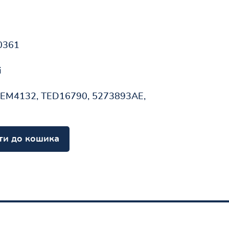
0361
і
 EM4132, TED16790, 5273893AE,
ти до кошика