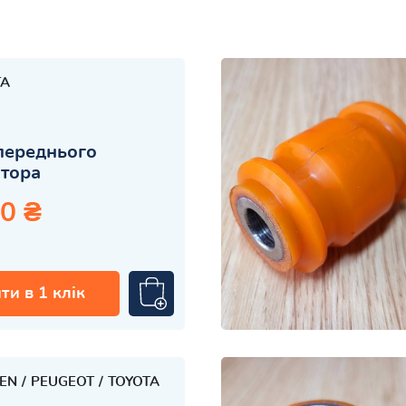
TA
переднього
атора
0 ₴
ти в 1 клік
OEN
PEUGEOT
TOYOTA