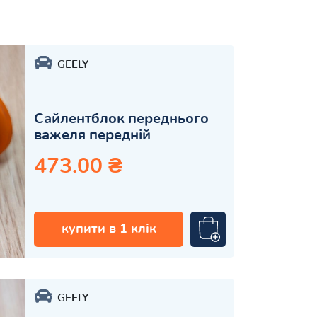
GEELY
Сайлентблок переднього
важеля передній
473.00 ₴
купити в 1 клік
GEELY