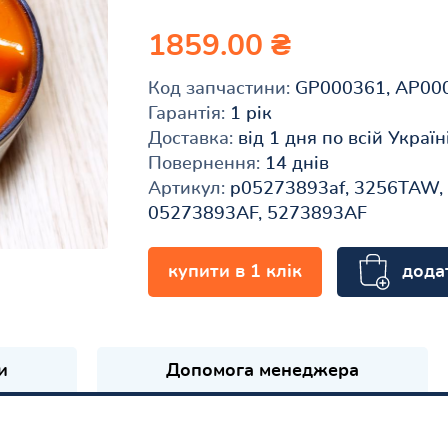
1859.00 ₴
Код запчастини:
GP000361, AP00
Гарантія:
1 рік
Доставка:
від 1 дня по всій Україн
Повернення:
14 днів
Артикул:
p05273893af, 3256TAW,
05273893AF, 5273893AF
дода
купити в 1 клік
и
Допомога менеджера