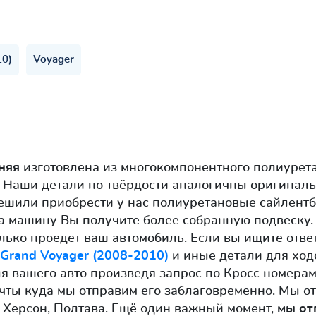
10)
Voyager
няя
изготовлена из многокомпонентного полиурета
 Наши детали по твёрдости аналогичны оригинал
решили приобрести у нас полиуретановые сайлент
 на машину Вы получите более собранную подвеску
олько проедет ваш автомобиль. Если вы ищите отве
Grand Voyager (2008-2010)
и иные детали для ходо
ля вашего авто произведя запрос по Кросс номера
чты куда мы отправим его заблаговременно. Мы о
 Херсон, Полтава. Ещё один важный момент,
мы от