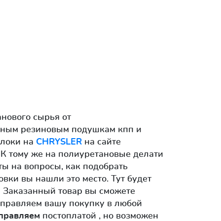
нового сырья от
ьным резиновым подушкам кпп и
блоки на
CHRYSLER
на сайте
. К тому же на полиуретановые делати
ты на вопросы, как подобрать
вки вы нашли это место. Тут будет
м Заказанный товар вы сможете
тправляем вашу покупку в любой
правляем
постоплатой , но возможен