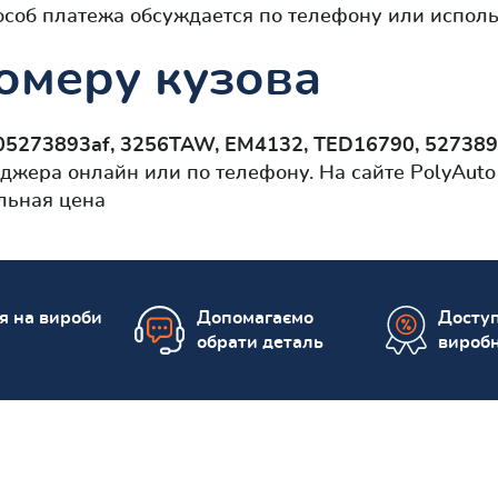
особ платежа обсуждается по телефону или исполь
омеру кузова
05273893af, 3256TAW, EM4132, TED16790, 52738
джера онлайн или по телефону. На сайте PolyAut
льная цена
ія на вироби
Допомагаємо
Доступ
обрати деталь
вироб