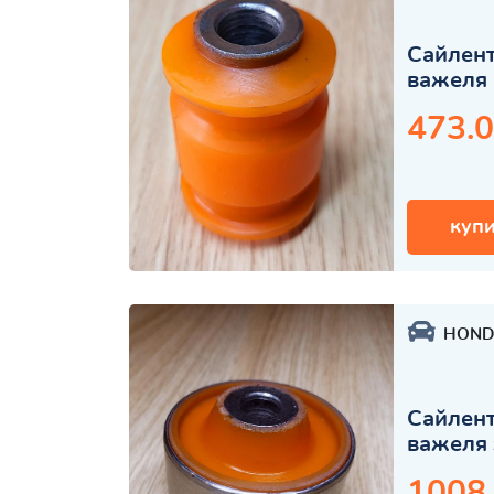
Сайлент
важеля 
473.0
купи
HOND
Сайлент
важеля 
1008