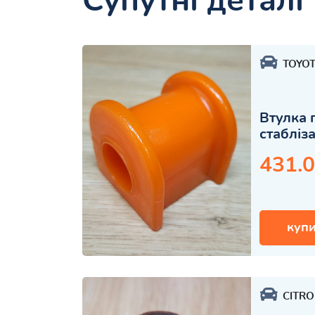
Супутні деталі
TOYO
Втулка 
стабліз
431.0
купи
CITR