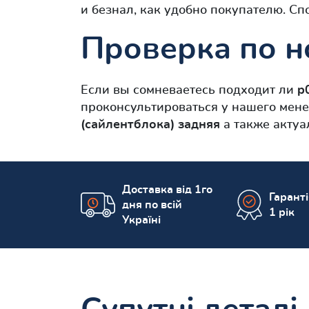
и безнал, как удобно покупателю. Сп
Проверка по н
Если вы сомневаетесь подходит ли
p
проконсультироваться у нашего мене
(сайлентблокa) задняя
а также актуа
Доставка від 1го
Гарант
дня по всій
1 рік
Україні