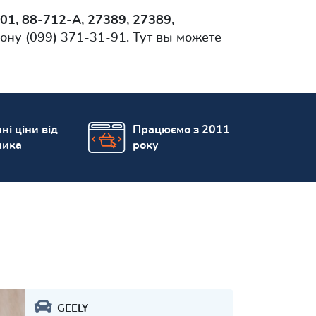
01, 88-712-A, 27389, 27389,
ну (099) 371-31-91. Тут вы можете
ні ціни від
Працюємо з 2011
ника
року
GEELY