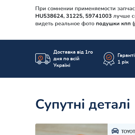
При сомнении применяемости запча
HU538624, 31225, 59741003
лучше с
видеть реальное фото
подушки кпп (
Доставка від 1го
Гарант
дня по всій
1 рік
Україні
Супутні деталі
TOYO