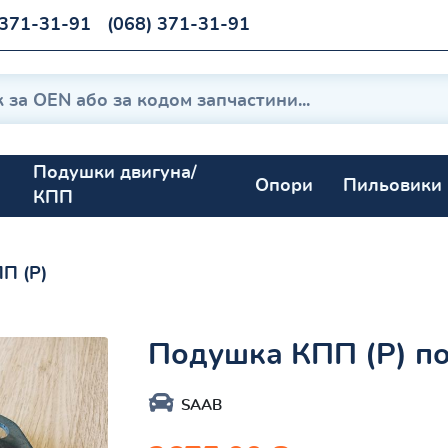
 371-31-91
(068) 371-31-91
Подушки двигуна/
Опори
Пильовики
КПП
П (Р)
Подушка КПП (Р) по
SAAB