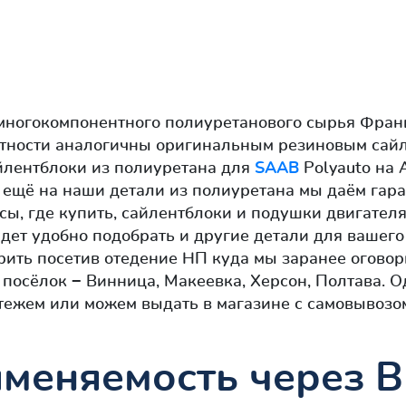
многокомпонентного полиуретанового сырья Франц
отности аналогичны оригинальным резиновым сайл
йлентблоки из полиуретана для
SAAB
Polyauto на 
 ещё на наши детали из полиуретана мы даём гаран
сы, где купить, сайлентблоки и подушки двигател
удет удобно подобрать и другие детали для вашег
рить посетив отедение НП куда мы заранее оговор
 посёлок − Винница, Макеевка, Херсон, Полтава. 
ежем или можем выдать в магазине с самовывозом
меняемость через В