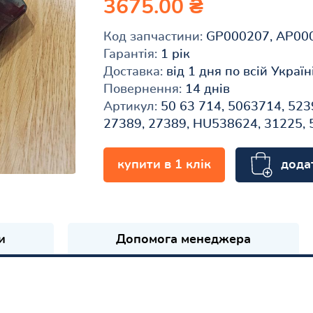
3675.00 ₴
Код запчастини:
GP000207, AP00
Гарантія:
1 рік
Доставка:
від 1 дня по всій Україн
Повернення:
14 днів
Артикул:
50 63 714, 5063714, 523
27389, 27389, HU538624, 31225,
дода
купити в 1 клік
и
Допомога менеджера