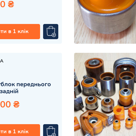
0 ₴
ти в 1 клік
A
блок переднього
задній
.00 ₴
ти в 1 клік