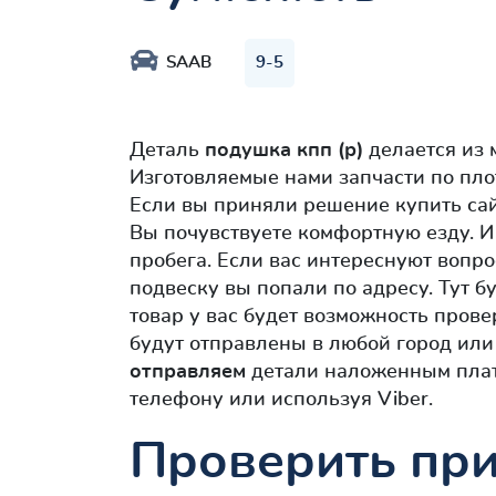
SAAB
9-5
Деталь
подушка кпп (р)
делается из 
Изготовляемые нами запчасти по пл
Если вы приняли решение купить са
Вы почувствуете комфортную езду. И
пробега. Если вас интереснуют вопро
подвеску вы попали по адресу. Тут б
товар у вас будет возможность прове
будут отправлены в любой город или
отправляем
детали наложенным плат
телефону или используя Viber.
Проверить при