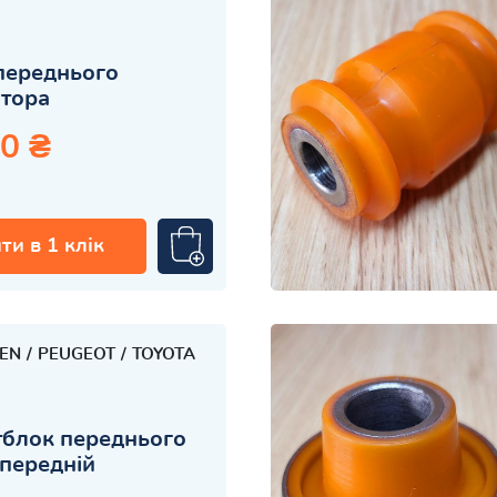
переднього
атора
0 ₴
ти в 1 клік
OEN
PEUGEOT
TOYOTA
блок переднього
передній