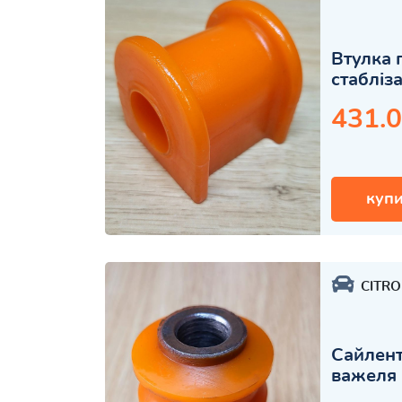
Втулка 
стабліз
431.0
купи
CITR
Сайлент
важеля 