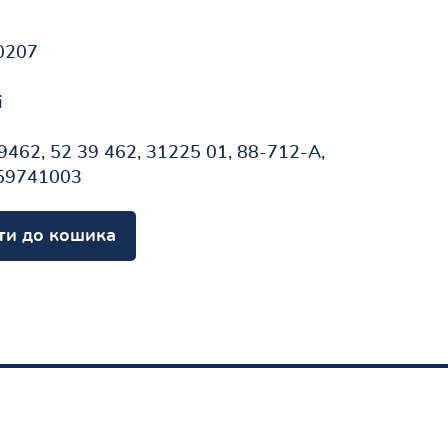
0207
і
9462, 52 39 462, 31225 01, 88-712-A,
 59741003
ти до кошика