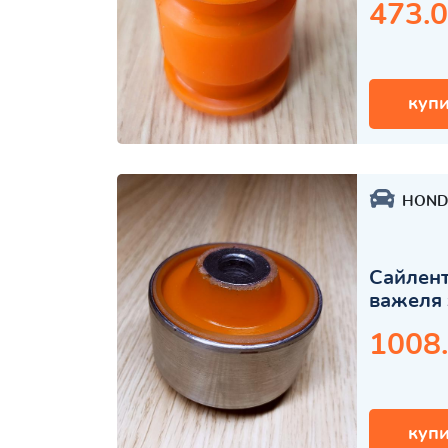
473.0
купи
HOND
Сайлент
важеля 
1008
купи