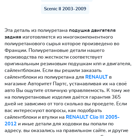
Scenic II 2003-2009
Эта деталь из полиуретана
подушка двигателя
задняя
изготовляется из многокомпонентного
полиуретанового сырья которое произведено во
Франции. Полиуретановые детали нашего
производства по жесткости соответствует
оригинальным резиновым подушкам кпп и двигателя,
сайлентблокам. Если вы решили заказать
сайлентблоки из полиуретана для
RENAULT
в
магазине Авторитет Партс, устанавливая их на своё
авто Вы ощутите отличную управляемость. К тому же
на полиуретановые изделия даётся гарантия 365
дней не зависимо от того сколько вы проедете. Если
вас интереснуют вопросы, как подобрать
сайлентблоки и втулки на
RENAULT Clio III 2005-
2012
и иные детали для ходовки вы попали по
адресу. вы оказались на правильном сайте. и другие