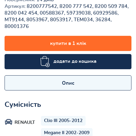
Артикул:
8200777542, 8200 777 542, 8200 509 784,
8200 042 454, 00588367, 59739038, 60929586,
MT9144, 8053967, 8053917, TEM034, 36284,
80001376
купити в 1 клік
додати до кошика
Опис
Сумісність
Clio III 2005-2012
RENAULT
Megane II 2002-2009