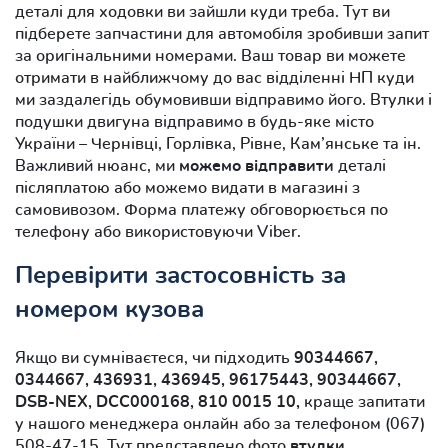
деталі для ходовки ви зайшли куди треба. Тут ви
підберете запчастини для автомобіля зробивши запит
за оригінальними номерами. Ваш товар ви можете
отримати в найближчому до вас відділенні НП куди
ми заздалегідь обумовивши відправимо його. Втулки і
подушки двигуна відправимо в будь-яке місто
України – Чернівці, Горлівка, Рівне, Кам’янське та ін.
Важливий нюанс, ми
можемо відправити
деталі
післяплатою або можемо видати в магазині з
самовивозом. Форма платежу обговорюється по
телефону або використовуючи Viber.
Перевірити застосовність за
номером кузова
Якщо ви сумніваєтеся, чи підходить
90344667,
0344667, 436931, 436945, 96175443, 90344667,
DSB-NEX, DCC000168, 810 0015 10,
краще запитати
у нашого менеджера онлайн або за телефоном (067)
508-47-15. Тут представлено фото
втулки