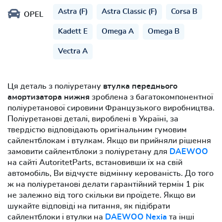
Astra (F)
Astra Classic (F)
Corsa B
OPEL
Kadett E
Omega A
Omega B
Vectra A
Ця деталь з поліуретану
втулка переднього
амортизатора нижня
зроблена з багатокомпонентної
поліуретанової сировини Французького виробництва.
Поліуретанові деталі, вироблені в Україні, за
твердістю відповідають оригінальним гумовим
сайлентблокам і втулкам. Якщо ви прийняли рішення
замовити сайлентблоки з поліуретану для
DAEWOO
на сайті AutoritetParts, встановивши їх на свій
автомобіль, Ви відчуєте відмінну керованість. До того
ж на поліуретанові делати гарантійний термін 1 рік
не залежно від того скільки ви проїдете. Якщо ви
шукайте відповіді на питання, як підібрати
сайлентблоки і втулки на
DAEWOO Nexia
та інші