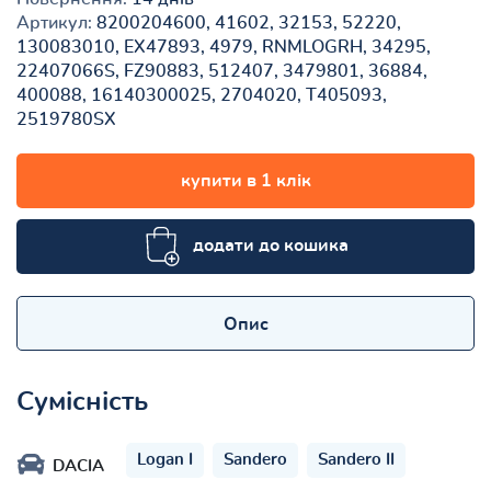
Артикул:
8200204600, 41602, 32153, 52220,
130083010, EX47893, 4979, RNMLOGRH, 34295,
22407066S, FZ90883, 512407, 3479801, 36884,
400088, 16140300025, 2704020, T405093,
2519780SX
купити в 1 клік
додати до кошика
Опис
Сумісність
Logan I
Sandero
Sandero II
DACIA