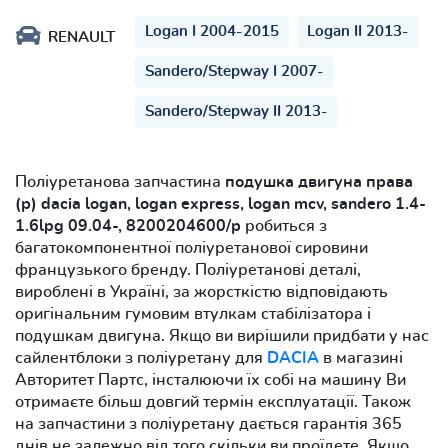
Logan I 2004-2015
Logan II 2013-
RENAULT
Sandero/Stepway I 2007-
Sandero/Stepway II 2013-
Поліуретанова запчастина
подушка двигуна права
(р) dacia logan, logan express, logan mcv, sandero 1.4-
1.6lpg 09.04-, 8200204600/р
робиться з
багатокомпонентної поліуретанової сировини
французького бренду. Поліуретанові деталі,
вироблені в Україні, за жорсткістю відповідають
оригінальним гумовим втулкам стабілізатора і
подушкам двигуна. Якщо ви вирішили придбати у нас
сайлентблоки з поліуретану для
DACIA
в магазині
Авторитет Партс, інсталюючи їх собі на машину Ви
отримаєте більш довгий термін експлуатації. Також
на запчастини з поліуретану дається гарантія 365
днів не залежно від того скільки ви проїдете. Якщо