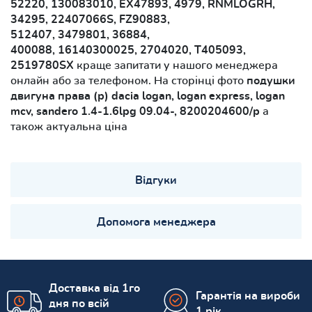
52220, 130083010, EX47893, 4979, RNMLOGRH,
34295, 22407066S, FZ90883,
512407, 3479801, 36884,
400088, 16140300025, 2704020, T405093,
2519780SX
краще запитати у нашого менеджера
онлайн або за телефоном. На сторінці фото
подушки
двигуна права (р) dacia logan, logan express, logan
mcv, sandero 1.4-1.6lpg 09.04-, 8200204600/р
а
також актуальна ціна
Відгуки
Допомога менеджера
Доставка від 1го
Гарантія на вироби
дня по всій
1 рік