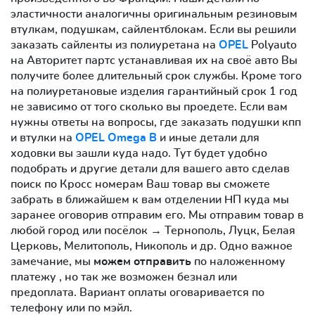
эластичности аналогичны оригинальным резиновым
втулкам, подушкам, сайлентблокам. Если вы решили
заказать сайленты из полиуретана на
OPEL
Polyauto
на Авторитет партс устанавливая их на своё авто Вы
получите более длительный срок службы. Кроме того
на полиуретановые изделия гарантийный срок 1 год
не зависимо от того сколько вы проедете. Если вам
нужны ответы на вопросы, где заказать подушки кпп
и втулки на
OPEL Omega B
и иные детали для
ходовки вы зашли куда надо. Тут будет удобно
подобрать и другие детали для вашего авто сделав
поиск по Кросс номерам Ваш товар вы сможете
забрать в ближайшем к вам отделении НП куда мы
заранее оговорив отправим его. Мы отправим товар в
любой город или посёлок → Тернополь, Луцк, Белая
Церковь, Мелитополь, Никополь и др. Одно важное
замечание, мы
можем отправить
по наложенному
платежу , но так же возможен безнал или
предоплата. Вариант оплаты оговаривается по
телефону или по мэйл.