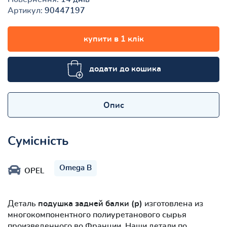
Артикул:
90447197
купити в 1 клік
додати до кошика
Опис
Сумісність
Omega B
OPEL
Деталь
подушка задней балки (р)
изготовлена из
многокомпонентного полиуретанового сырья
произведенного во Франции. Наши детали по