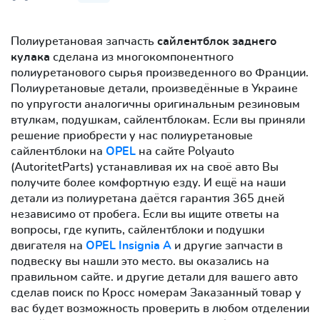
Полиуретановая запчасть
сайлентблок заднего
кулака
сделана из многокомпонентного
полиуретанового сырья произведенного во Франции.
Полиуретановые детали, произведённые в Украине
по упругости аналогичны оригинальным резиновым
втулкам, подушкам, сайлентблокам. Если вы приняли
решение приобрести у нас полиуретановые
сайлентблоки на
OPEL
на сайте Polyauto
(AutoritetParts) устанавливая их на своё авто Вы
получите более комфортную езду. И ещё на наши
детали из полиуретана даётся гарантия 365 дней
независимо от пробега. Если вы ищите ответы на
вопросы, где купить, сайлентблоки и подушки
двигателя на
OPEL Insignia A
и другие запчасти в
подвеску вы нашли это место. вы оказались на
правильном сайте. и другие детали для вашего авто
сделав поиск по Кросс номерам Заказанный товар у
вас будет возможность проверить в любом отделении