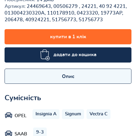
Артикул:
24469643, 00506279 , 24221, 40 92 4221,
013004230320A, 110178910, 0423320, 19773AP,
206478, 40924221, 51756773, 51756773
купити в 1 клік
додати до кошика
Опис
Сумісність
Insignia A
Signum
Vectra C
OPEL
9-3
SAAB