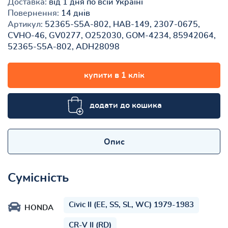
Доставка:
від 1 дня по всій Україні
Повернення:
14 днів
Артикул:
52365-S5A-802, HAB-149, 2307-0675,
CVHO-46, GV0277, O252030, GOM-4234, 85942064,
52365-S5A-802, ADH28098
купити в 1 клік
додати до кошика
Опис
Сумісність
Civic II (EE, SS, SL, WC) 1979-1983
HONDA
CR-V II (RD)