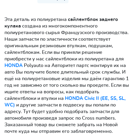
Эта деталь из полиуретана
сайлентблок заднего
кулака
создана из многокомпонентного
полиуретанового сырья Французского производства.
Наши запчасти по эластичности соответствует
оригинальным резиновым втулкам, подушкам,
сайлентблокам. Если вы приняли решение
приобрести у нас сайлентблоки из полиуретана для
HONDA
Polyauto на Авторитет партс монтируя их на
авто Вы получите более длительный срок службы. И
ещё на полиуретановые изделия мы даём гарантию 1
год не зависимо от того сколько вы проедете. Если вы
ищите ответы на вопросы, как подобрать
сайлентблоки и втулки на
HONDA Civic II (EE, SS, SL,
WC)
и другие запчасти в подвеску вы попали по
адресу. Тут будет удобно подобрать запчасти для
автомобиля произведя запрос по Cross numbers.
Заказанный товар вы сможете забрать на Новой
почте куда мы отправим его заблаговременно.