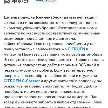
4008 2012-
PEUGEOT
Деталь
подушка (сайлентблок) двигателя задняя
создана из многокомпонентного полиуретанового
сырья зарубежного бренда. Изготовляемые нами
запчасти по жесткости соответствует оригинальным
резиновым подушкам кпп и двигателя,
сайлентблокам. Если вы решили приобрести у нас
полиуретановые сайлентблоки на
CITROEN
в
магазине Полиавто установив их на свой автомобиль
Вы ощутите отличную управляемость. Также на наши
детали из полиуретана даётся гарантия 365 дней в
независимости от пробега. Если вас интереснуют
вопросы, как подобрать сайлентблоки и втулки на
CITROEN C-Crosser
и другие запчасти в подвеску вы
оказались на правильном сайте. Тут будет удобно
подобрать и другие детали для вашего авто
произведя запрос по оригинальным номерам. Ваш
товар вы сможете забрать в любом отделении Новой
почты куда мы заранее оговорив отправим его.