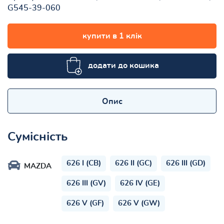
G545-39-060
купити в 1 клік
додати до кошика
Опис
Сумісність
626 I (CB)
626 II (GC)
626 III (GD)
MAZDA
626 III (GV)
626 IV (GE)
626 V (GF)
626 V (GW)