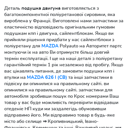
Деталь
подушка двигуна
виготовляється з
багатокомпонентної поліуретанової сировини, яка
вироблена у Франції. Виготовлені нами запчастини за
еластичністю відповідають оригінальним гумовим
подушкам кпп і двигуна, сайлентблокам. Якщо ви
прийняли рішення придбати у нас сайлентблоки з
поліуретану для
MAZDA
Polyauto на Авторитет партс
монтуючи їх на авто Ви отримуєте більш довгий
термін експлуатації. І ще на наші деталі з поліуретану
гарантійний термін 1 рік незалежно від пробігу. Якщо
вас цікавлять питання, де замовити подушки кпп і
втулки на
MAZDA 626 I (CB)
та інші запчастини в
підвіску ви опинилися на правильному сайті. ви
опинилися на правильному сайті. запчастини для
автомобіля зробивши пошук по Крос номерами Ваш
товар у вас буде можливість перевірити відвідавши
отеденіе НП куди ми заздалегідь обумовивши
відправимо його. Ми відправимо товар в будь-яке
місто або селище ⇒ Кропивницький, Івано-
Франківськ, Кременчук та інші. Важливий нюанс,
ми