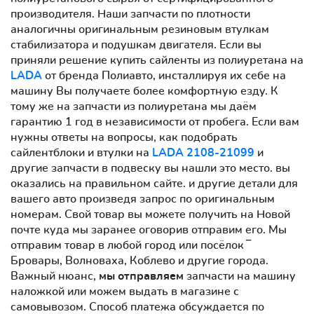
производителя. Наши запчасти по плотности
аналогичны оригинальным резиновым втулкам
стабилизатора и подушкам двигателя. Если вы
приняли решение купить сайленты из полиуретана на
LADA
от бренда Полиавто, инсталлируя их себе на
машину Вы получаете более комфортную езду. К
тому же на запчасти из полиуретана мы даём
гарантию 1 год в независимости от пробега. Если вам
нужны ответы на вопросы, как подобрать
сайлентблоки и втулки на
LADA 2108-21099
и
другие запчасти в подвеску вы нашли это место. вы
оказались на правильном сайте. и другие детали для
вашего авто произведя запрос по оригинальным
номерам. Свой товар вы можете получить на Новой
почте куда мы заранее оговорив отправим его. Мы
отправим товар в любой город или посёлок ‾
Бровары, Волноваха, Коблево и другие города.
Важный нюанс,
мы отправляем
запчасти на машину
наложкой или можем выдать в магазине с
самовывозом. Способ платежа обсуждается по